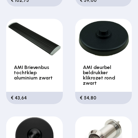
€ 102,75
€ 59,00
AMI Brievenbus
AMI deurbel
tochtklep
beldrukker
aluminium zwart
klikrozet rond
zwart
€ 43,64
€ 54,80