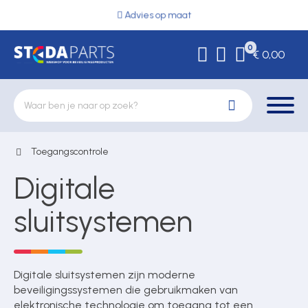
Advies op maat
0
€ 0,00
Toegangscontrole
Deurbeslag
Digitale
Elektrische vergrendeling
sluitsystemen
Hekwerkonderdelen
Digitale sluitsystemen zijn moderne
beveiligingssystemen die gebruikmaken van
elektronische technologie om toegang tot een
Kluizen