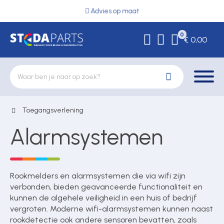
Advies op maat
0
€ 0,00
Toegangsverlening
Deurbeslag
Alarmsystemen
Elektrische vergrendeling
Rookmelders en alarmsystemen die via wifi zijn
verbonden, bieden geavanceerde functionaliteit en
Hekwerkonderdelen
kunnen de algehele veiligheid in een huis of bedrijf
vergroten. Moderne wifi-alarmsystemen kunnen naast
rookdetectie ook andere sensoren bevatten, zoals
Kluizen