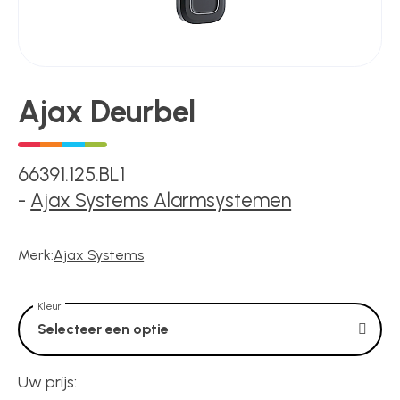
Kluizen
Poortonderdelen
Ajax Deurbel
Pulsgevers
66391.125.BL1
-
Ajax Systems Alarmsystemen
Sloten
Merk:
Ajax Systems
Toegangscontrole
Kleur
Selecteer een optie
Toegangsverlening
Uw prijs: