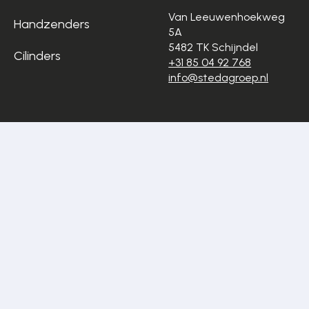
Van Leeuwenhoekweg
Handzenders
5A
5482 TK Schijndel
Cilinders
+31 85 04 92 768
info@stedagroep.nl
Algemene
Privacyverklaring
voorwaarden