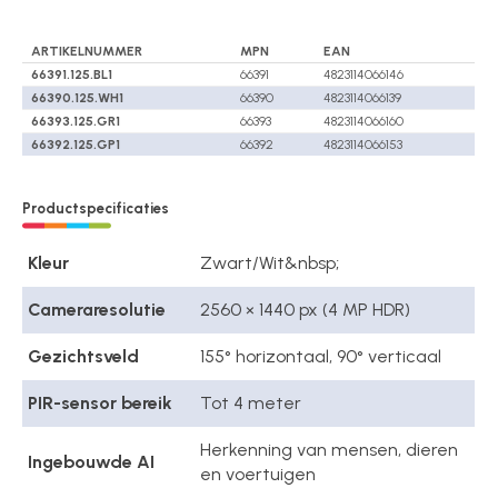
ARTIKELNUMMER
MPN
EAN
66391.125.BL1
66391
4823114066146
66390.125.WH1
66390
4823114066139
66393.125.GR1
66393
4823114066160
66392.125.GP1
66392
4823114066153
Productspecificaties
Kleur
Zwart/Wit&nbsp;
Cameraresolutie
2560 × 1440 px (4 MP HDR)
Gezichtsveld
155° horizontaal, 90° verticaal
PIR-sensor bereik
Tot 4 meter
Herkenning van mensen, dieren
Ingebouwde AI
en voertuigen