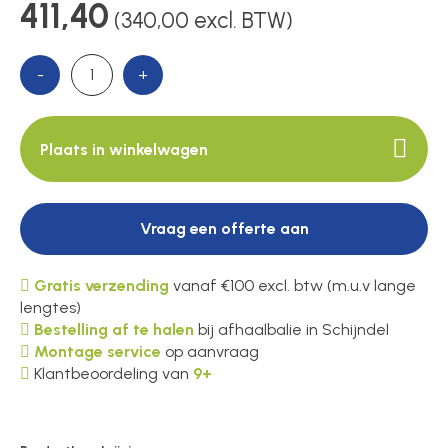
Voedingen
411,40
(340,00 excl. BTW)
-
+
Over ons
Plaats in winkelwagen
Contact
Vraag een offerte aan
Gratis verzending
vanaf €100 excl. btw (m.u.v lange
lengtes)
Bestelling af te halen
bij afhaalbalie in Schijndel
Montage service
op aanvraag
Klantbeoordeling van
9+