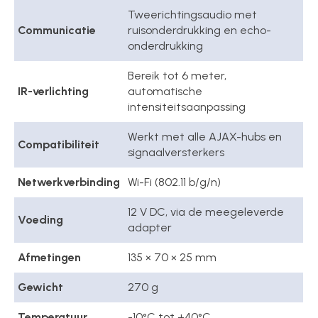
Tweerichtingsaudio met
Communicatie
ruisonderdrukking en echo-
onderdrukking
Bereik tot 6 meter,
IR-verlichting
automatische
intensiteitsaanpassing
Werkt met alle AJAX-hubs en
Compatibiliteit
signaalversterkers
Netwerkverbinding
Wi-Fi (802.11 b/g/n)
12 V DC, via de meegeleverde
Voeding
adapter
Afmetingen
135 × 70 × 25 mm
Gewicht
270 g
Temperatuur
-10°C tot +40°C