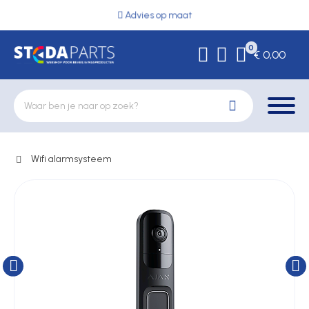
Advies op maat
0
€ 0,00
Wifi alarmsysteem
Deurbeslag
Elektrische vergrendeling
Hekwerkonderdelen