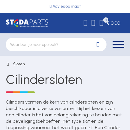
Advies op maat
0
€ 0,00
Sloten
Deurbeslag
Cilindersloten
Elektrische vergrendeling
Cilinders vormen de kern van cilindersloten en zijn
beschikbaar in diverse varianten. Bij het kiezen van
Hekwerkonderdelen
een cilinder is het van belang rekening te houden met
de beveiligingsbehoeften, het type slot en de
toepassing waarvoor het wordt gebruikt. Een Cilinder
Kluizen