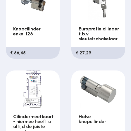
Knopcilinder
Europrofielcilinder
enkel 126
t.b.v.
sleutelschakelaar
€ 66,45
€ 27,29
Cilindermeetkaart
Halve
- hiermee heeft u
knopcilinder
altijd de juiste