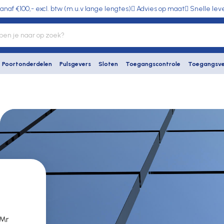
anaf €100,- excl. btw (m.u.v lange lengtes)
Advies op maat
Snelle lev
Poortonderdelen
Pulsgevers
Sloten
Toegangscontrole
Toegangsve
 Mr