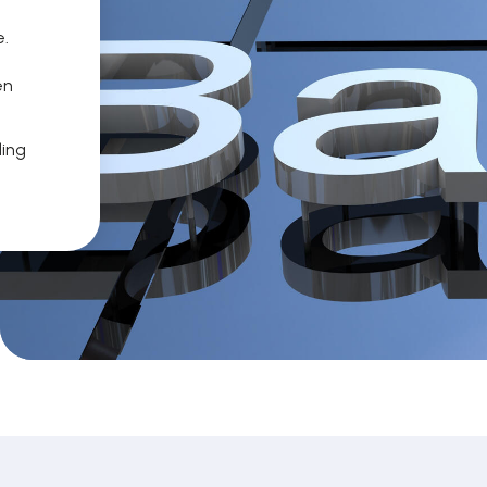
e.
en
ling