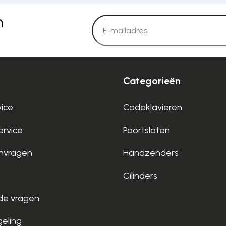
n
Categorieën
vice
Codeklavieren
rvice
Poortsloten
nvragen
Handzenders
Cilinders
de vragen
geling