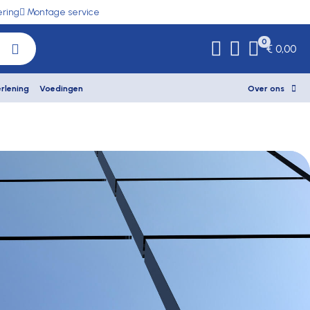
ering
Montage service
0
€ 0,00
rlening
Voedingen
Over ons