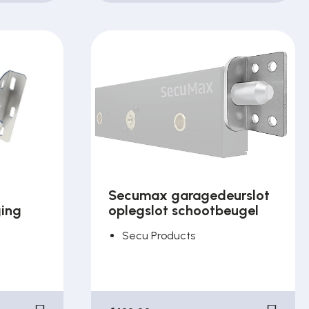
Secumax garagedeurslot
ging
oplegslot schootbeugel
Secu Products