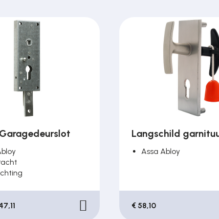
Garagedeurslot
Langschild garnituu
Abloy
Assa Abloy
racht
ichting
47,11
€ 58,10