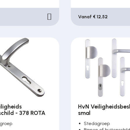
Vanaf € 12,52
ligheids
HvN Veiligheidsbes
schild - 378 ROTA
smal
groep
Stedagroep
Binnen of buitenschil