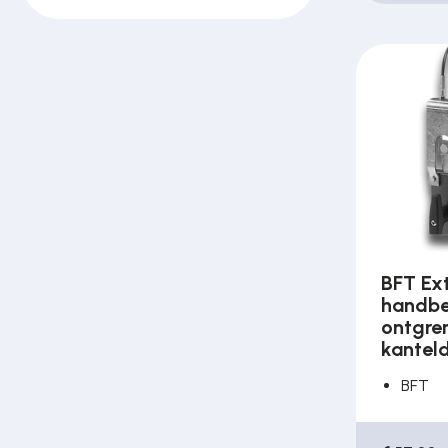
BFT Ex
handbe
ontgre
kantel
BFT