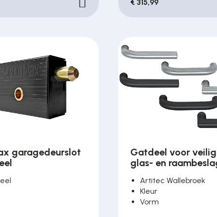
€ 315,99
x garagedeurslot
Gatdeel voor veilig
eel
glas- en raambesla
teel
Artitec Wallebroek
Kleur
Vorm