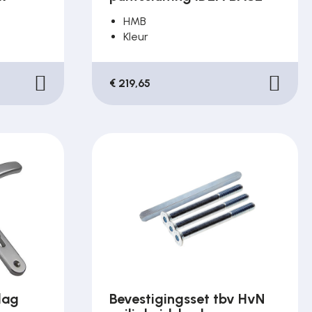
HMB
Kleur
€ 219,65
lag
Bevestigingsset tbv HvN