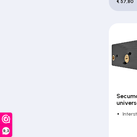
€ 57,80
Secuma
univers
Inters
9,3