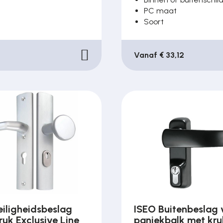
PC maat
Soort
Vanaf € 33,12
iligheidsbeslag
ISEO Buitenbeslag 
uk Exclusive Line
paniekbalk met kru