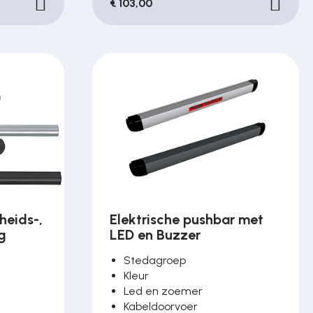
€ 103,00
heids-,
Elektrische pushbar met
g
LED en Buzzer
Stedagroep
Kleur
Led en zoemer
Kabeldoorvoer