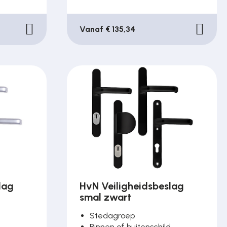
Vanaf € 135,34
lag
HvN Veiligheidsbeslag
smal zwart
Stedagroep
d
Binnen of buitenschild