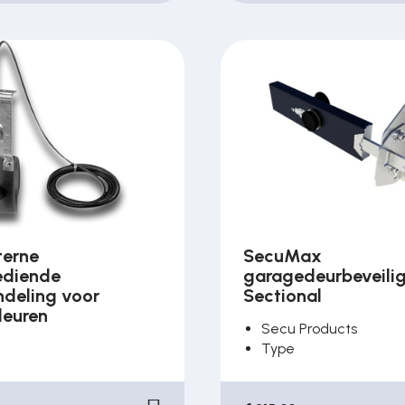
terne
SecuMax
diende
garagedeurbeveili
ndeling voor
Sectional
deuren
Secu Products
Type