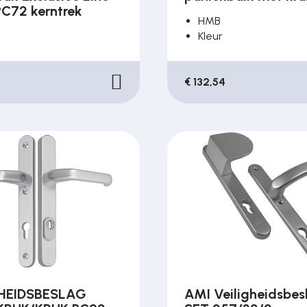
PC72 kerntrek
HMB
Kleur
€ 132,54
GHEIDSBESLAG
AMI Veiligheidsbes