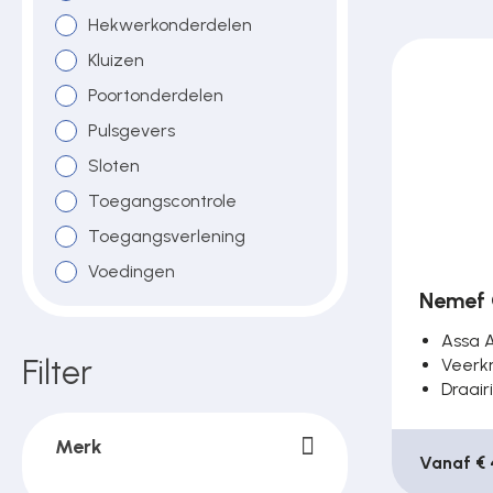
Over ons
Hekwerkonderdelen
Kluizen
Poortonderdelen
Contact
Pulsgevers
Sloten
Toegangscontrole
Toegangsverlening
Voedingen
Nemef 
Assa 
Filter
Veerk
Draair
Merk
Vanaf € 