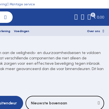
ering
Montage service
0
€ 0,00
rlening
Voedingen
Over ons
m aan de veiligheids- en duurzaamheidseisen te voldoen
vat verschillende componenten die niet alleen de
k zorgen voor een effectieve beveiliging tegen inbraak.
vaak meer geavanceerd dan die voor binnendeuren. Dit kan
uitendeur
Nieuwste bovenaan