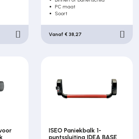
PC maat
Soort
Vanaf € 38,27
voor
ISEO Paniekbalk 1-
k
puntssluiting IDEA BASE