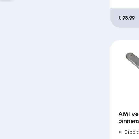
€ 98,99
AMI vei
binnen
Steda