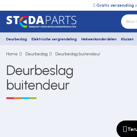
Gratis verzending
v
Deurbeslag
Elektrische vergrendeling
Hekwerkonderdelen
Kluizen
Home
Deurbeslag
Deurbeslag buitendeur
Deurbeslag
Deurbeslag
Elektrische vergrendeling
buitendeur
Hekwerkonderdelen
Kluizen
Ter