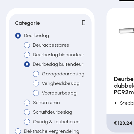
Poortonderdelen
Categorie
Pulsgevers
Deurbeslag
Deuraccessoires
Sloten
Deurbeslag binnendeur
Deurbeslag buitendeur
Toegangscontrole
Garagedeurbeslag
Deurbe
Veiligheidsbeslag
dubbele
PC92m
Voordeurbeslag
Toegangsverlening
Scharnieren
Steda
Schuifdeurbeslag
Voedingen
Overig & toebehoren
€ 128,24
Elektrische vergrendeling