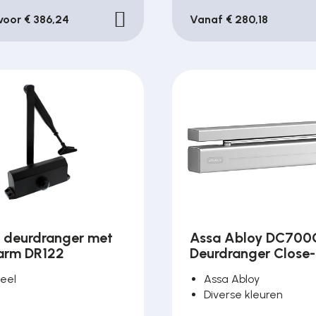
 voor € 386,24
Vanaf € 280,18
 deurdranger met
Assa Abloy DC70
arm DR122
Deurdranger Close
teel
Assa Abloy
Diverse kleuren