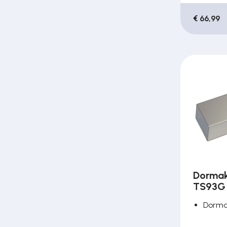
€ 66,99
Dormak
TS93G
Dorm