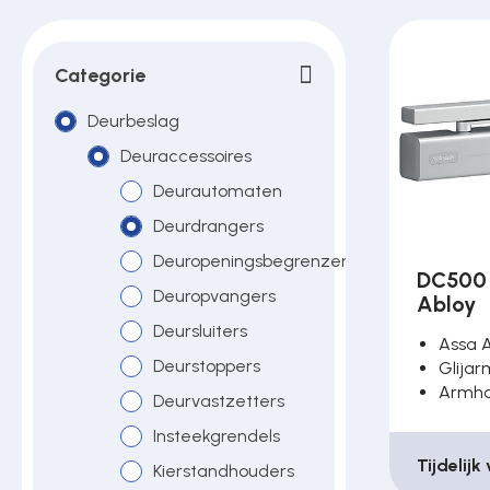
Poortonderdelen
Categorie
Pulsgevers
Deurbeslag
Deuraccessoires
Sloten
Deurautomaten
Deurdrangers
Deuropeningsbegrenzers
Toegangscontrole
DC500 
Deuropvangers
Abloy
Deursluiters
Assa 
Toegangsverlening
Deurstoppers
Glijar
Armh
Deurvastzetters
Voedingen
Insteekgrendels
Tijdelijk
Kierstandhouders