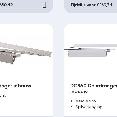
650,42
Tijdelijk voor € 169,74
anger inbouw
DC860 Deurdrange
inbouw
and
Assa Abloy
Spilverlenging