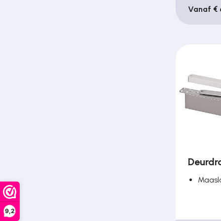
Vanaf € 
Deurdr
Maasl
9,2