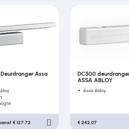
Deurdranger Assa
DC500 deurdranger
ASSA ABLOY
Abloy
Assa Abloy
m
oogte
 vanaf € 127,72
€ 242,07