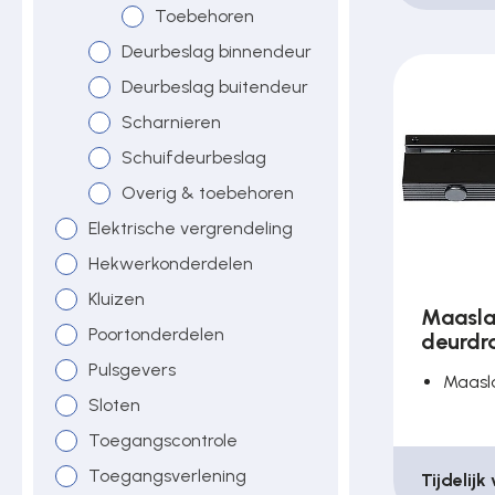
Toebehoren
Over ons
Deurbeslag binnendeur
Deurbeslag buitendeur
Contact
Scharnieren
Schuifdeurbeslag
Overig & toebehoren
Elektrische vergrendeling
Hekwerkonderdelen
Kluizen
Maasla
Poortonderdelen
deurdr
Pulsgevers
Maasl
Sloten
Toegangscontrole
Toegangsverlening
Tijdelijk