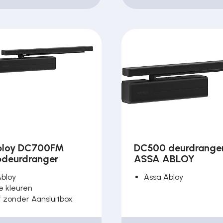
bloy DC700FM
DC500 deurdranger
opdeurdranger
ASSA ABLOY
Abloy
Assa Abloy
e kleuren
 zonder Aansluitbox