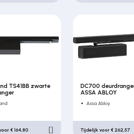
nd TS41BB zwarte
DC700 deurdrange
anger
ASSA ABLOY
and
Assa Abloy
 voor € 164,80
Tijdelijk voor € 262,57