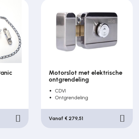
anic
Motorslot met elektrische
ontgrendeling
CDVI
Ontgrendeling
Vanaf € 279,51