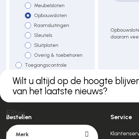
Meubelsloten
Opbouwsloten
Raamsluitingen
Opbouwslote
Sleutels
daarom veel
Sluitplaten
Overig & toebehoren
Toegangscontrole
Toegangsverlening
Wilt u altijd op de hoogte blijve
Voedingen
van het laatste nieuws?
Filter
Bestellen
Service
Bestellen en levering
Klantenser
Merk