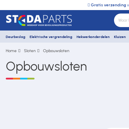
Gratis verzending
v
Deurbeslag
Elektrische vergrendeling
Hekwerkonderdelen
Kluizen
Home
Sloten
Opbouwsloten
Deurbeslag
Opbouwsloten
Elektrische vergrendeling
Hekwerkonderdelen
Kluizen