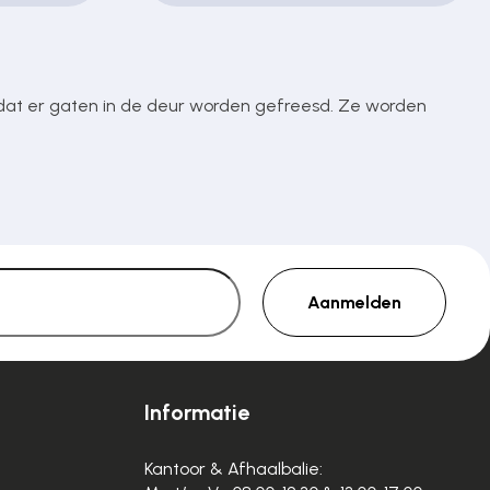
 dat er gaten in de deur worden gefreesd. Ze worden
Aanmelden
Informatie
Kantoor & Afhaalbalie: