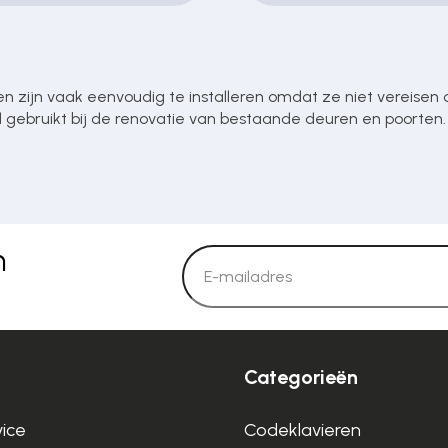
n zijn vaak eenvoudig te installeren omdat ze niet vereisen
 gebruikt bij de renovatie van bestaande deuren en poorten.
n
Categorieën
vice
Codeklavieren