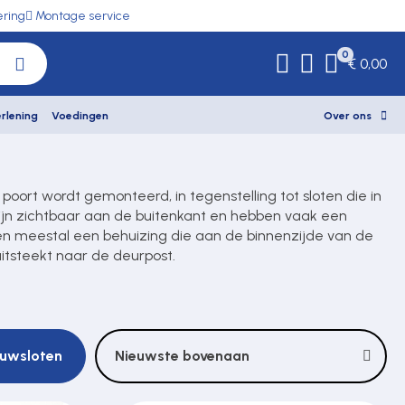
ering
Montage service
0
€ 0,00
rlening
Voedingen
Over ons
poort wordt gemonteerd, in tegenstelling tot sloten die in
zijn zichtbaar aan de buitenkant en hebben vaak een
ben meestal een behuizing die aan de binnenzijde van de
itsteekt naar de deurpost.
ouwsloten
Nieuwste bovenaan