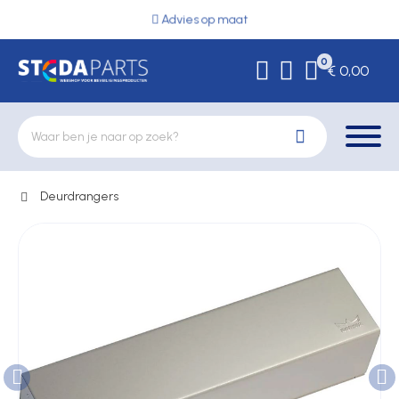
Advies op maat
0
€ 0,00
Deurdrangers
Deurbeslag
Elektrische vergrendeling
Hekwerkonderdelen
Kluizen