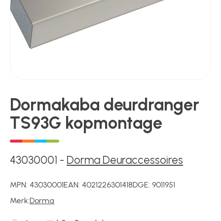
Poortonderdelen
Pulsgevers
Dormakaba deurdranger
Sloten
TS93G kopmontage
Toegangscontrole
43030001
-
Dorma Deuraccessoires
Toegangsverlening
MPN:
43030001
EAN:
4021226301418
DGE:
9011951
Merk:
Dorma
Voedingen