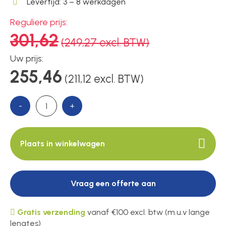
Levertijd: 3 – 8 werkdagen
Reguliere prijs:
Over ons
301,62
(249,27 excl. BTW)
Uw prijs:
255,46
Contact
(211,12 excl. BTW)
-
+
Plaats in winkelwagen
Vraag een offerte aan
Gratis verzending
vanaf €100 excl. btw (m.u.v lange
lengtes)