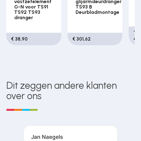
vastzetelement
glijarmdeurdranger
t
G-N voor TS91
TS93 B
T
TS92 TS93
Deurbladmontage
z
dranger
C
Tij
€ 38,90
€ 301,62
49
Dit zeggen andere klanten
over ons