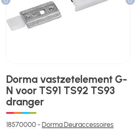
Poortonderdelen
Pulsgevers
Sloten
Dorma vastzetelement G-
N voor TS91 TS92 TS93
Toegangscontrole
dranger
Toegangsverlening
18570000
-
Dorma Deuraccessoires
Voedingen