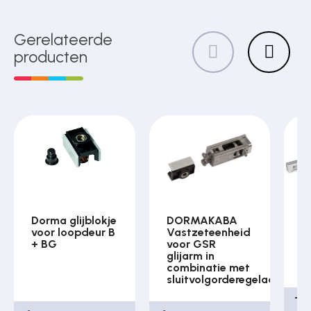
Gerelateerde
producten
Dorma glijblokje
DORMAKABA
D
voor loopdeur B
Vastzeteenheid
t
+ BG
voor GSR
T
glijarm in
z
combinatie met
C
sluitvolgorderegelaar
Tij