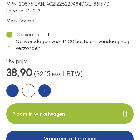
MPN:
208751
EAN:
4021226229484
DGE:
861670
Locatie:
C-12-3
Over ons
Merk:
Dorma
Op voorraad
: 1
Op werkdagen vóór 14:00 besteld = vandaag nog
Contact
verzonden
Uw prijs:
38,90
(32,15 excl. BTW)
-
+
Plaats in winkelwagen
Vraag een offerte aan