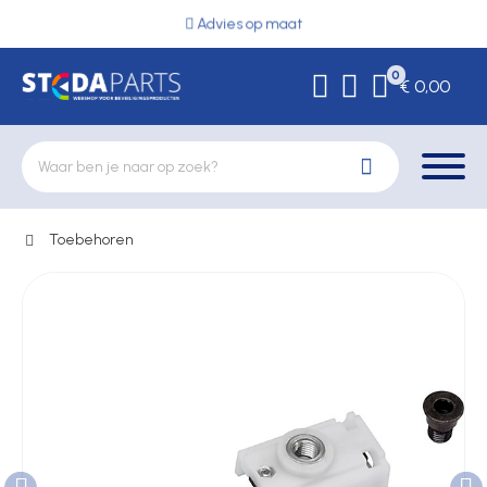
Advies op maat
0
€ 0,00
Toebehoren
Deurbeslag
Elektrische vergrendeling
Hekwerkonderdelen
Kluizen