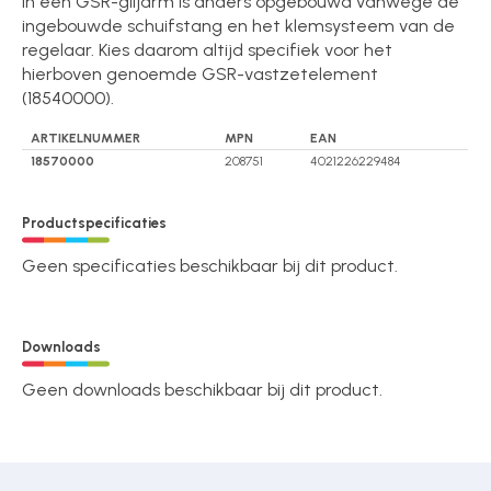
in een GSR-glijarm is anders opgebouwd vanwege de
ingebouwde schuifstang en het klemsysteem van de
regelaar. Kies daarom altijd specifiek voor het
hierboven genoemde GSR-vastzetelement
(18540000).
ARTIKELNUMMER
MPN
EAN
18570000
208751
4021226229484
Productspecificaties
Geen specificaties beschikbaar bij dit product.
Downloads
Geen downloads beschikbaar bij dit product.