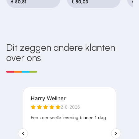
€ 50,81
€ 80,03
49
Dit zeggen andere klanten
over ons