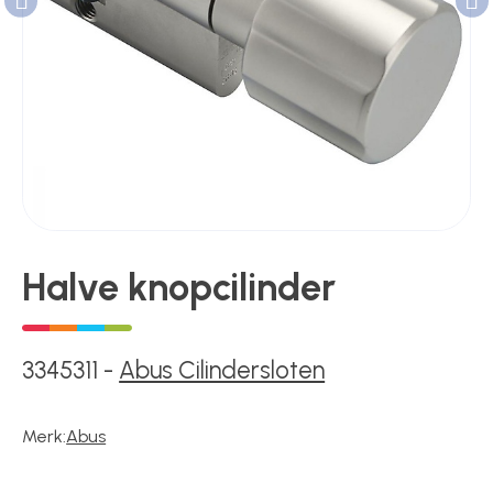
Poortonderdelen
Pulsgevers
Sloten
Halve knopcilinder
Toegangscontrole
3345311
-
Abus Cilindersloten
Toegangsverlening
Merk:
Abus
Voedingen