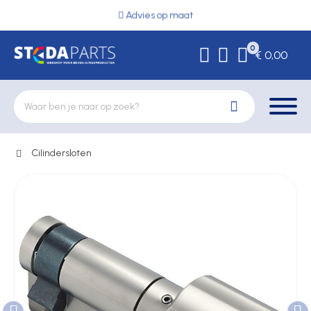
Advies op maat
0
€ 0,00
Cilindersloten
Deurbeslag
Elektrische vergrendeling
Hekwerkonderdelen
Kluizen