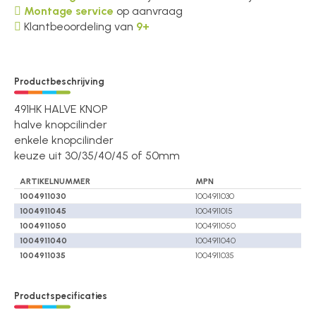
Montage service
op aanvraag
Klantbeoordeling van
9+
Productbeschrijving
491HK HALVE KNOP
halve knopcilinder
enkele knopcilinder
keuze uit 30/35/40/45 of 50mm
ARTIKELNUMMER
MPN
1004911030
1004911030
1004911045
1004911015
1004911050
1004911050
1004911040
1004911040
1004911035
1004911035
Productspecificaties