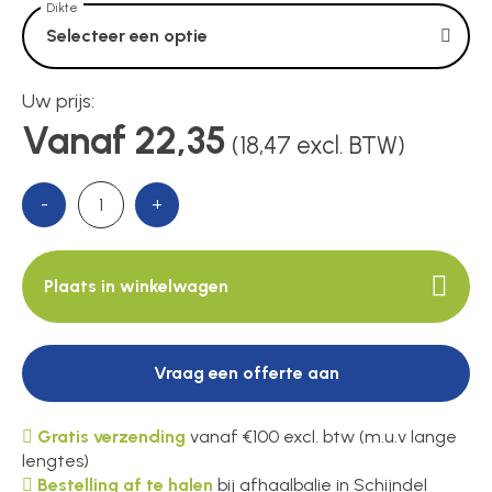
Dikte
Selecteer een optie
Over ons
Uw prijs:
Vanaf 22,35
(18,47 excl. BTW)
Contact
-
+
Plaats in winkelwagen
Vraag een offerte aan
Gratis verzending
vanaf €100 excl. btw (m.u.v lange
lengtes)
Bestelling af te halen
bij afhaalbalie in Schijndel