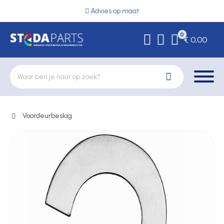
Advies op maat
0
€ 0,00
Voordeurbeslag
Deurbeslag
Elektrische vergrendeling
Hekwerkonderdelen