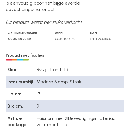
is eenvoudig door het bijgeleverde
bevestigingsmateriaal.
Dit product wordt per stuks verkocht.
ARTIKELNUMMER
MPN
EAN
0035.402042
0035.402042
8714186058305
Productspecificaties
Kleur
Rvs geborsteld
Interieurstijl
Modern &amp; Strak
L x cm.
17
B x cm.
9
Article
Huisnummer 2|Bevestigingsmateriaal
package
voor montage