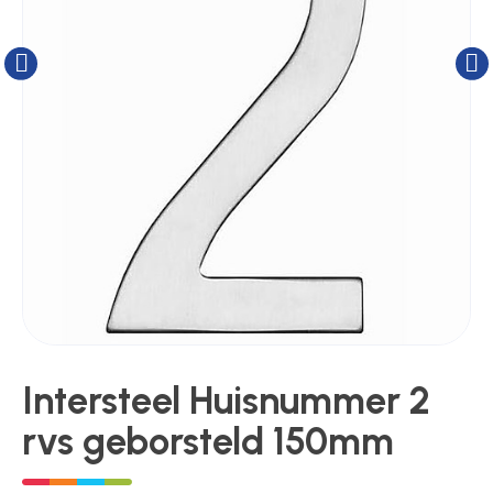
Kluizen
Poortonderdelen
Pulsgevers
Sloten
Toegangscontrole
Intersteel Huisnummer 2
Toegangsverlening
rvs geborsteld 150mm