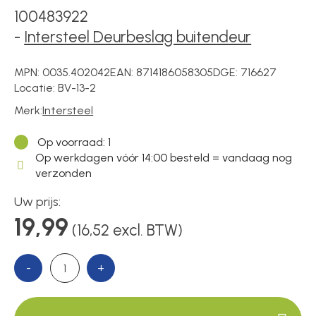
Voedingen
100483922
-
Intersteel Deurbeslag buitendeur
Over ons
MPN:
0035.402042
EAN:
8714186058305
DGE:
716627
Locatie:
BV-13-2
Merk:
Intersteel
Contact
Op voorraad
: 1
Op werkdagen vóór 14:00 besteld = vandaag nog
verzonden
Uw prijs:
19,99
(16,52 excl. BTW)
-
+