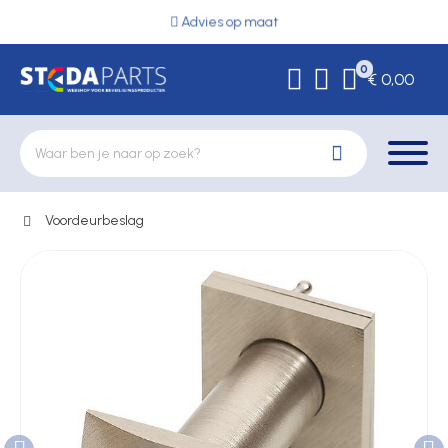
Advies op maat
0
€ 0,00
Voordeurbeslag
Deurbeslag
Elektrische vergrendeling
Hekwerkonderdelen
Kluizen