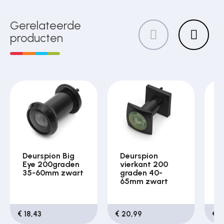
Gerelateerde
producten
Deurspion Big
Deurspion
D
Eye 200graden
vierkant 200
v
35-60mm zwart
graden 40-
g
65mm zwart
6
c
€ 18,43
€ 20,99
€ 1