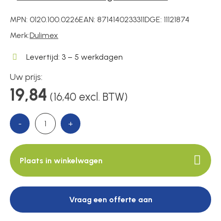
MPN:
0120.100.0226
EAN:
8714140233311
DGE:
11121874
Over ons
Merk:
Dulimex
Levertijd: 3 – 5 werkdagen
Contact
Uw prijs:
19,84
(16,40 excl. BTW)
-
+
Plaats in winkelwagen
Vraag een offerte aan