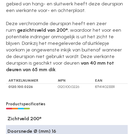
gebied van hang- en sluitwerk heeft deze deurspion
een vierkante voor- en achterplaat.
Deze verchroomde deurspion heeft een zeer
ruim
gezichtsveld van 200°
, waardoor het voor een
potentiële indringer onmogelijk is uit het zicht te
blijven. Dankzij het meegeleverde afsluitklepje
voorkom je ongewenste inkijk van buitenaf wanneer
de deurspion niet gebruikt wordt. Deze vierkante
deurspion is geschikt voor deuren
van 40 mm tot
deuren van 65 mm dik
.
ARTIKELNUMMER
MPN
EAN
0120.100.0226
0120.100.0226
8714140233311
Productspecificaties
Zichtveld 200°
Doorsnede Ø (mm) 16