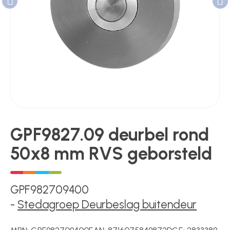
Poortonderdelen
Pulsgevers
Sloten
GPF9827.09 deurbel rond
50x8 mm RVS geborsteld
Toegangscontrole
GPF982709400
Toegangsverlening
-
Stedagroep Deurbeslag buitendeur
Voedingen