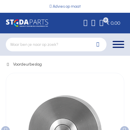
Advies op maat
0
€ 0,00
Voordeurbeslag
Deurbeslag
Elektrische vergrendeling
Hekwerkonderdelen
Kluizen