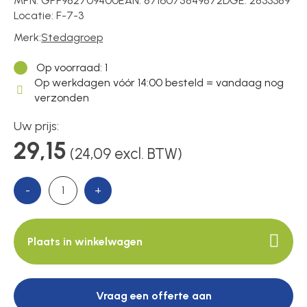
MPN:
GPF982709400
EAN:
8716075849872
DGE:
2833389
Locatie:
F-7-3
Merk:
Stedagroep
Over ons
Op voorraad
: 1
Op werkdagen vóór 14:00 besteld = vandaag nog
verzonden
Contact
Uw prijs:
29,15
(24,09 excl. BTW)
-
+
Plaats in winkelwagen
Vraag een offerte aan