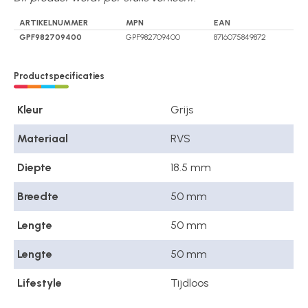
ARTIKELNUMMER
MPN
EAN
GPF982709400
GPF982709400
8716075849872
Productspecificaties
Kleur
Grijs
Materiaal
RVS
Diepte
18.5 mm
Breedte
50 mm
Lengte
50 mm
Lengte
50 mm
Lifestyle
Tijdloos