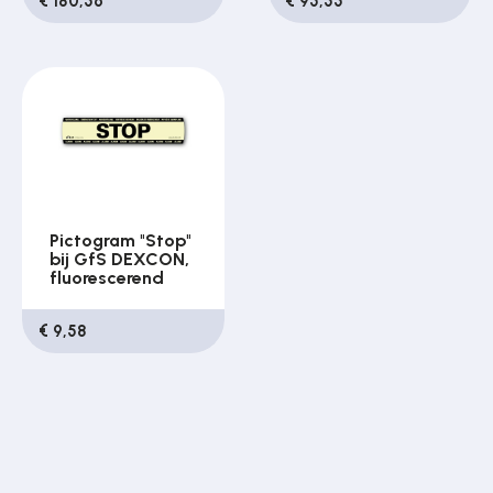
€ 180,56
€ 95,55
Pictogram "Stop"
bij GfS DEXCON,
fluorescerend
€ 9,58