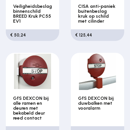
Veiligheidsbeslag
CISA anti-paniek
binnenschild
buitenbeslag
BREED Kruk PC55
kruk op schild
EV1
met cilinder
€ 50,24
€ 125,44
GfS DEXCON bij
GfS DEXCON bij
alle ramen en
duwbalken met
deuren met
vooralarm
bekabeld deur
reed contact