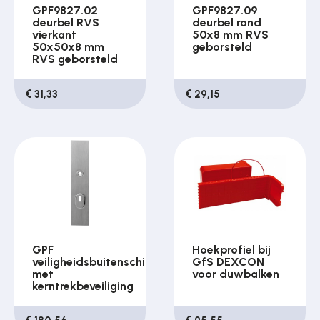
GPF9827.02
GPF9827.09
deurbel RVS
deurbel rond
vierkant
50x8 mm RVS
50x50x8 mm
geborsteld
RVS geborsteld
€ 31,33
€ 29,15
GPF
Hoekprofiel bij
veiligheidsbuitenschild
GfS DEXCON
met
voor duwbalken
kerntrekbeveiliging