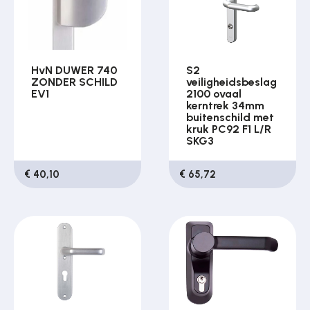
HvN DUWER 740
S2
ZONDER SCHILD
veiligheidsbeslag
EV1
2100 ovaal
kerntrek 34mm
buitenschild met
kruk PC92 F1 L/R
SKG3
€ 40,10
€ 65,72