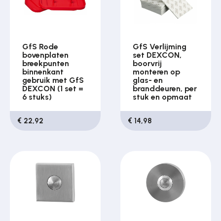
GfS Rode
GfS Verlijming
bovenplaten
set DEXCON,
breekpunten
boorvrij
binnenkant
monteren op
gebruik met GfS
glas- en
DEXCON (1 set =
branddeuren, per
6 stuks)
stuk en opmaat
€ 22,92
€ 14,98