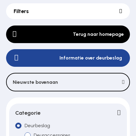
Filters
Poortonderdelen
Terug naar homepage
Pulsgevers
Informatie over deurbeslag
Sloten
Nieuwste bovenaan
Toegangscontrole
Toegangsverlening
Categorie
Deurbeslag
Voedingen
Deuraccessoires