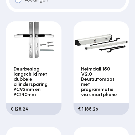
Deurbeslag
Heimdall 150
langschild met
V2.0
dubbele
Deurautomaat
cilindersparing
met
PC92mm en
programmatie
PC140mm
via smartphone
€ 128,24
€ 1.185,26