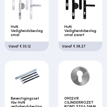
HvN
HvN
Veiligheidsbeslag
Veiligheidsbeslag
smal
smal zwart
Vanaf € 33,12
Vanaf € 38,27
Bevestigingsset
0902VR
tbv HvN
CILINDERROZET
veiligheidsbeslag
ROND 53X6,5MM