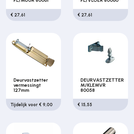
PL/MUUR 80061
PL/VLOER 80060
€ 27,61
€ 27,61
Deurvastzetter
DEURVASTZETTER
vermessingt
M/KLEMVR
127mm
80058
Tijdelijk voor € 9,00
€ 15,55