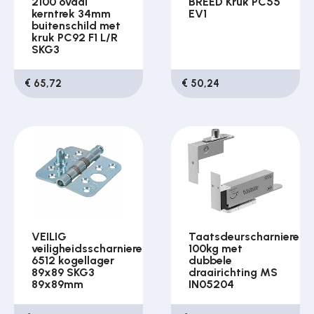
2100 ovaal
BREED Kruk PC55
kerntrek 34mm
EV1
buitenschild met
kruk PC92 F1 L/R
SKG3
€ 65,72
€ 50,24
VEILIG
Taatsdeurscharnieren
veiligheidsscharnieren
100kg met
6512 kogellager
dubbele
89x89 SKG3
draairichting MS
89x89mm
IN05204