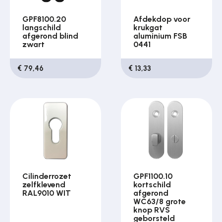
GPF8100.20
Afdekdop voor
langschild
krukgat
afgerond blind
aluminium FSB
zwart
0441
€ 79,46
€ 13,33
Cilinderrozet
GPF1100.10
zelfklevend
kortschild
RAL9010 WIT
afgerond
WC63/8 grote
knop RVS
geborsteld