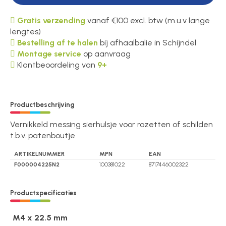
Gratis verzending
vanaf €100 excl. btw (m.u.v lange
lengtes)
Bestelling af te halen
bij afhaalbalie in Schijndel
Montage service
op aanvraag
Klantbeoordeling van
9+
Productbeschrijving
Vernikkeld messing sierhulsje voor rozetten of schilden
t.b.v. patenboutje
ARTIKELNUMMER
MPN
EAN
F000004225N2
100381022
8717446002322
Productspecificaties
M4 x 22.5 mm