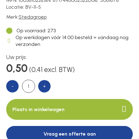
MPN:
100381022
EAN:
8717446002322
DGE:
5061878
Locatie:
BV-11-5
Merk:
Stedagroep
Over ons
Op voorraad
: 273
Op werkdagen vóór 14:00 besteld = vandaag nog
verzonden
Contact
Uw prijs:
0,50
(0,41 excl. BTW)
-
+
Plaats in winkelwagen
Vraag een offerte aan