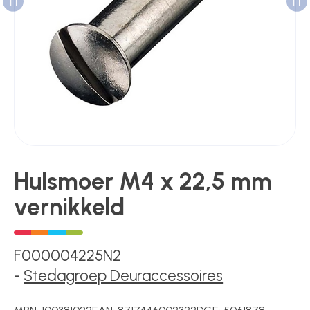
Poortonderdelen
Pulsgevers
Sloten
Hulsmoer M4 x 22,5 mm
vernikkeld
Toegangscontrole
F000004225N2
Toegangsverlening
-
Stedagroep Deuraccessoires
Voedingen