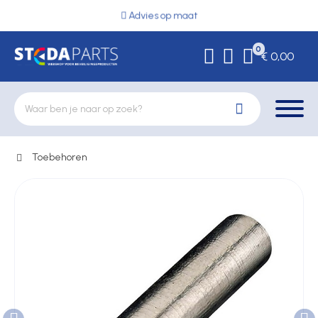
Advies op maat
0
€ 0,00
Toebehoren
Deurbeslag
Elektrische vergrendeling
Hekwerkonderdelen
Kluizen