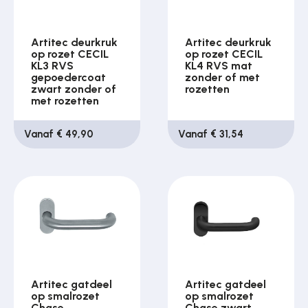
Artitec deurkruk
Artitec deurkruk
op rozet CECIL
op rozet CECIL
KL3 RVS
KL4 RVS mat
gepoedercoat
zonder of met
zwart zonder of
rozetten
met rozetten
Vanaf € 49,90
Vanaf € 31,54
Artitec gatdeel
Artitec gatdeel
op smalrozet
op smalrozet
Chase
Chase zwart