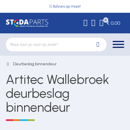
Advies op maat
0
€ 0,00
Deurbeslag binnendeur
Deurbeslag
Artitec Wallebroek
Elektrische vergrendeling
deurbeslag
binnendeur
Hekwerkonderdelen
Kluizen