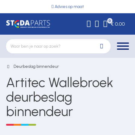
Advies op maat
0
€ 0,00
Deurbeslag binnendeur
Deurbeslag
Artitec Wallebroek
Elektrische vergrendeling
deurbeslag
binnendeur
Hekwerkonderdelen
Kluizen