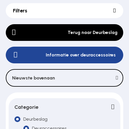
Filters
Poortonderdelen
Terug naar Deurbeslag
Pulsgevers
Informatie over deuraccessoires
Sloten
Nieuwste bovenaan
Toegangscontrole
Toegangsverlening
Categorie
Deurbeslag
Voedingen
Deuraccessoires