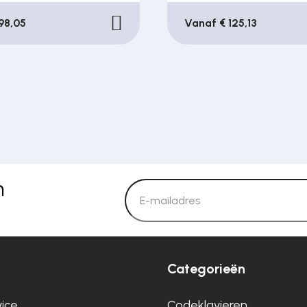
98,05
Vanaf € 125,13
n
Categorieën
vice
Codeklavieren