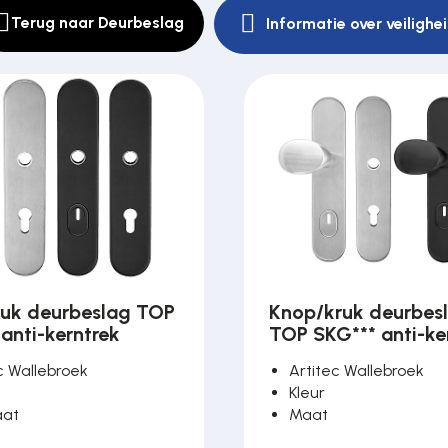
Terug naar Deurbeslag
Informatie over veiligh
ruk deurbeslag TOP
Knop/kruk deurbes
anti-kerntrek
TOP SKG*** anti-ke
c Wallebroek
Artitec Wallebroek
Kleur
aat
Maat