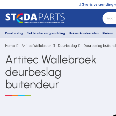
Gratis verzending
v
Deurbeslag
Elektrische vergrendeling
Hekwerkonderdelen
Kluizen
Home
Artitec Wallebroek
Deurbeslag
Deurbeslag buitend
Deurbeslag
Artitec Wallebroek
Elektrische vergrendeling
deurbeslag
buitendeur
Hekwerkonderdelen
Kluizen