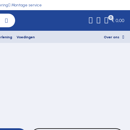
ering
Montage service
0
€ 0,00
rlening
Voedingen
Over ons