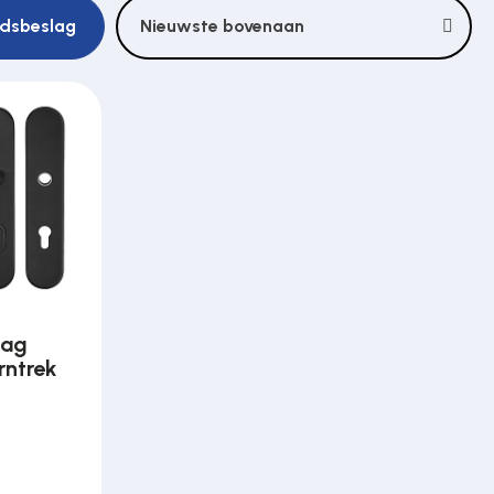
eidsbeslag
Nieuwste bovenaan
lag
rntrek