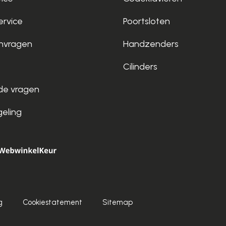
rvice
Poortsloten
nvragen
Handzenders
Cilinders
de vragen
geling
g
Cookiestatement
Sitemap