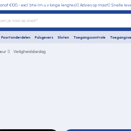
anaf €100,- excl. btw (m.u.v lange lengtes)
Advies op maat
Snelle lev
Poortonderdelen
Pulsgevers
Sloten
Toegangscontrole
Toegangsve
eur
Veiligheidsbeslag