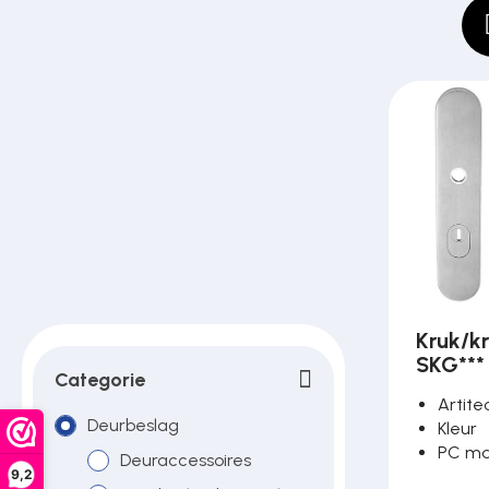
Poortonderdelen
Pulsgevers
Sloten
Toegangscontrole
Kruk/k
Toegangsverlening
SKG*** 
Categorie
Artite
Deurbeslag
Voedingen
Kleur
PC m
Deuraccessoires
9,2