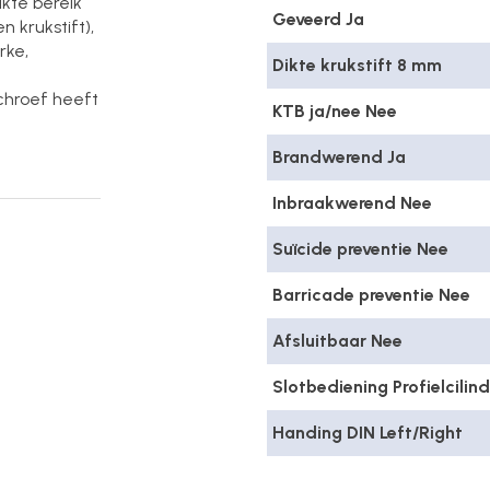
kte bereik
Geveerd Ja
 krukstift),
rke,
Dikte krukstift 8 mm
schroef heeft
KTB ja/nee Nee
Brandwerend Ja
Inbraakwerend Nee
Suïcide preventie Nee
Barricade preventie Nee
Afsluitbaar Nee
Slotbediening Profielcilin
Handing DIN Left/Right