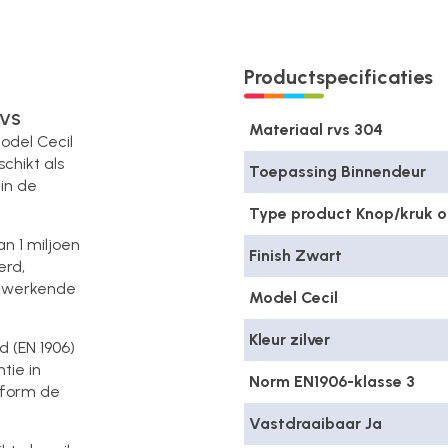
Productspecificaties
RVS
Materiaal rvs 304
odel Cecil
chikt als
Toepassing Binnendeur
in de
Type product Knop/kruk o
n 1 miljoen
Finish Zwart
erd,
elwerkende
Model Cecil
Kleur zilver
d (EN 1906)
tie in
Norm EN1906-klasse 3
nform de
Vastdraaibaar Ja