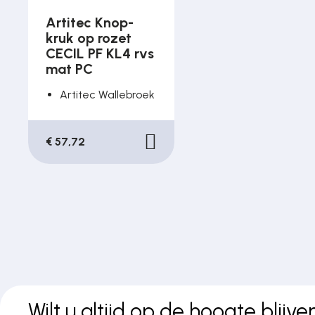
Artitec Knop-
kruk op rozet
CECIL PF KL4 rvs
mat PC
Artitec Wallebroek
€ 57,72
Wilt u altijd op de hoogte blijve