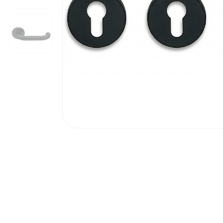
Poortonderdelen
Pulsgevers
Sloten
Toegangscontrole
Toegangsverlening
Voedingen