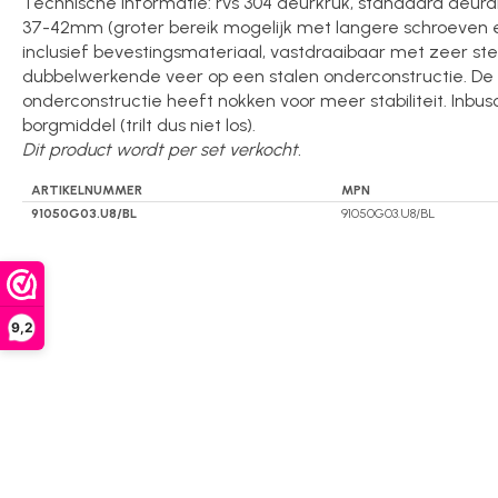
Technische informatie: rvs 304 deurkruk, standaard deurdi
37-42mm (groter bereik mogelijk met langere schroeven en
inclusief bevestingsmateriaal, vastdraaibaar met zeer ste
dubbelwerkende veer op een stalen onderconstructie. De
onderconstructie heeft nokken voor meer stabiliteit. Inbu
borgmiddel (trilt dus niet los).
Dit product wordt per set verkocht.
ARTIKELNUMMER
MPN
91050G03.U8/BL
91050G03.U8/BL
9,2