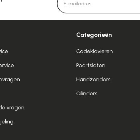
Categorieën
vice
Codeklavieren
rvice
Poortsloten
nvragen
Handzenders
Cilinders
de vragen
geling