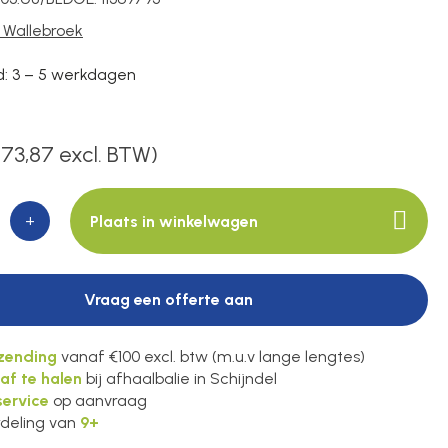
c Wallebroek
jd: 3 – 5 werkdagen
(73,87 excl. BTW)
+
Plaats in winkelwagen
Vraag een offerte aan
rzending
vanaf €100 excl. btw (m.u.v lange lengtes)
 af te halen
bij afhaalbalie in Schijndel
ervice
op aanvraag
deling van
9+