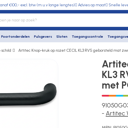
anaf €100,- excl. btw (m.u.v lange lengtes)
Advies op maat
Snelle lev
Poortonderdelen
Pulsgevers
Sloten
Toegangscontrole
Toegangsve
 schild
Artitec Knop-kruk op rozet CECIL KL3 RVS geborsteld mat zw
Artit
KL3 R
met 
91050G03
-
Artitec
MPN:
91050G