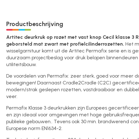
Over ons
Productbeschrijving
Contact
Artitec deurkruk op rozet met vast knop Cecil klasse 3 
geborsteld mat zwart met profielcilinderrozetten.
Het m
wisselgarnituur komt uit de Artitec Permafix serie en is ges
duurzaam projectbeslag voor druk belopen binnendeuren 
utiliteitsbouw.
De voordelen van Permafix: zeer sterk, goed voor meer da
bewegingen! Daarnaast Cradle2Cradle (C2C) gecertifice
modern/strak geslepen rozetten, vastdraaibaar en dubb
veer.
Permafix Klasse 3 deurkrukken zijn Europees gecertificeer
en zijn ideaal voor omgevingen met hoge gebruiksfrequen
publieke gebouwen.. Tevens ook 30 min. brandwerend co
Europese norm EN1634-2.