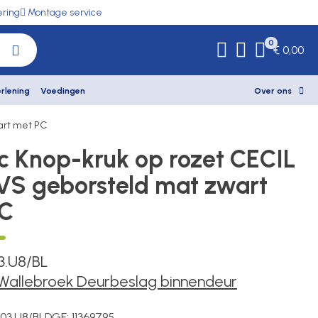
ering
Montage service
0
€ 0,00
rlening
Voedingen
Over ons
art met PC
ec Knop-kruk op rozet CECIL
VS geborsteld mat zwart
PC
.U8/BL
 Wallebroek Deurbeslag binnendeur
03.U8/BL
DGE:
11369795