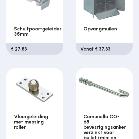
Schuifpoortgeleider
Opvangmuilen
35mm
€ 27,83
Vanaf € 37,33
Vloergeleiding
Comunello CG-
met messing
65
roller
bevestigingsanker
verzinkt voor
bullet (mini en