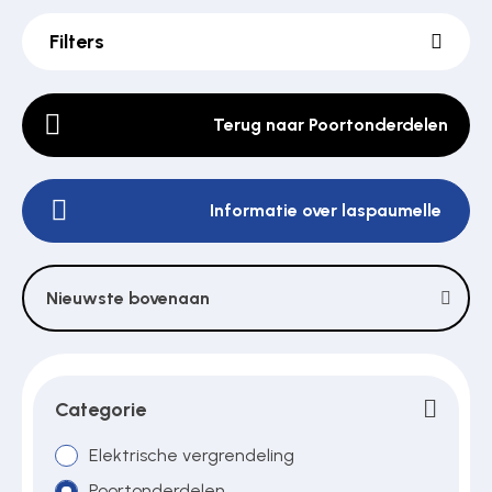
Filters
Poortonderdelen
Terug naar Poortonderdelen
Pulsgevers
Informatie over laspaumelle
Sloten
Nieuwste bovenaan
Toegangscontrole
Toegangsverlening
Categorie
Elektrische vergrendeling
Voedingen
Poortonderdelen