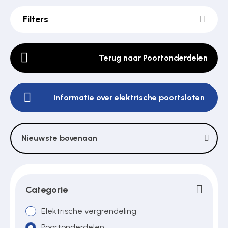
Filters
Poortonderdelen
Terug naar Poortonderdelen
Pulsgevers
Informatie over elektrische poortsloten
Sloten
Nieuwste bovenaan
Toegangscontrole
Toegangsverlening
Categorie
Elektrische vergrendeling
Voedingen
Poortonderdelen