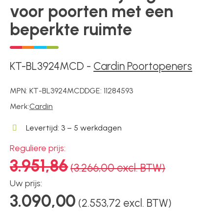
Voedingen
voor poorten met een
beperkte ruimte
Over ons
KT-BL3924MCD
-
Cardin Poortopeners
Contact
MPN:
KT-BL3924MCD
DGE:
11284593
Merk:
Cardin
Levertijd: 3 – 5 werkdagen
Reguliere prijs:
3.951,86
(3.266,00 excl. BTW)
Uw prijs:
3.090,00
(2.553,72 excl. BTW)