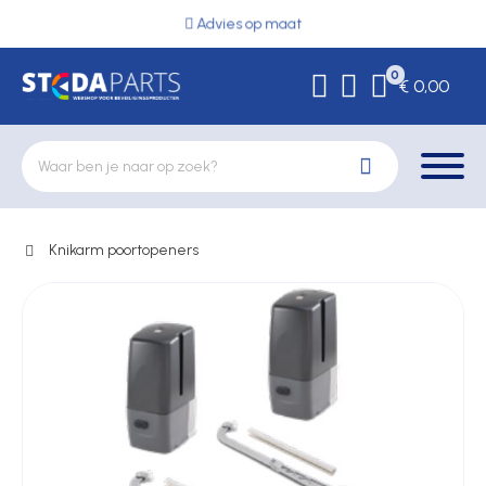
Advies op maat
0
€ 0,00
Knikarm poortopeners
Deurbeslag
Elektrische vergrendeling
Hekwerkonderdelen