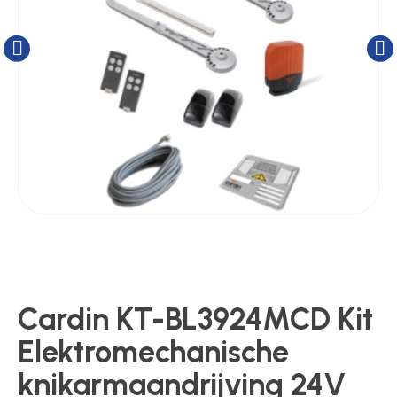
Kluizen
Poortonderdelen
Pulsgevers
Sloten
Toegangscontrole
Cardin KT-BL3924MCD Kit
Toegangsverlening
Elektromechanische
knikarmaandrijving 24V