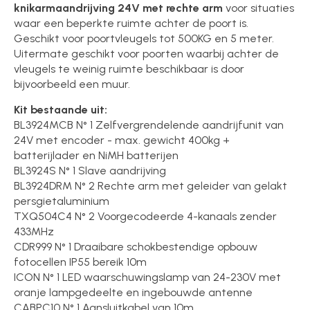
knikarmaandrijving 24V met rechte arm
voor situaties
waar een beperkte ruimte achter de poort is.
Geschikt voor poortvleugels tot 500KG en 5 meter.
Uitermate geschikt voor poorten waarbij achter de
vleugels te weinig ruimte beschikbaar is door
bijvoorbeeld een muur.
Kit bestaande uit:
BL3924MCB N° 1 Zelfvergrendelende aandrijfunit van
24V met encoder - max. gewicht 400kg +
batterijlader en NiMH batterijen
BL3924S N° 1 Slave aandrijving
BL3924DRM N° 2 Rechte arm met geleider van gelakt
persgietaluminium
TXQ504C4 N° 2 Voorgecodeerde 4-kanaals zender
433MHz
CDR999 N° 1 Draaibare schokbestendige opbouw
fotocellen IP55 bereik 10m
ICON N° 1 LED waarschuwingslamp van 24-230V met
oranje lampgedeelte en ingebouwde antenne
CABPC10 N° 1 Aansluitkabel van 10m