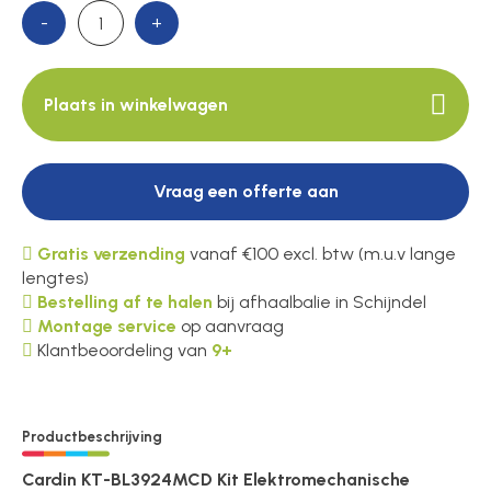
-
+
Plaats in winkelwagen
Vraag een offerte aan
Gratis verzending
vanaf €100 excl. btw (m.u.v lange
lengtes)
Bestelling af te halen
bij afhaalbalie in Schijndel
Montage service
op aanvraag
Klantbeoordeling van
9+
Productbeschrijving
Cardin KT-BL3924MCD Kit Elektromechanische