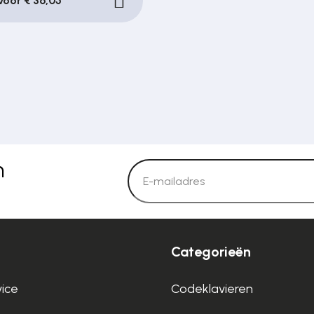
 voor € 36,05
n
Categorieën
vice
Codeklavieren