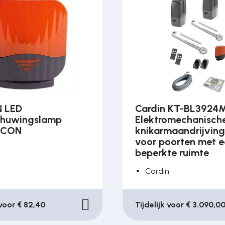
 LED
Cardin KT-BL3924M
chuwingslamp
Elektromechanisch
 ICON
knikarmaandrijvin
voor poorten met 
n
beperkte ruimte
Cardin
 voor € 82,40
Tijdelijk voor € 3.090,0