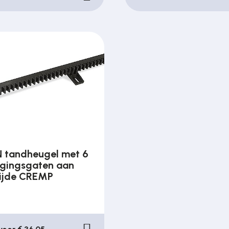
 tandheugel met 6
igingsgaten aan
ijde CREMP
n