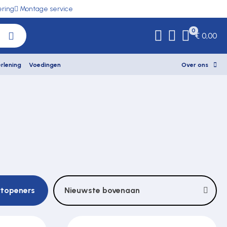
ering
Montage service
0
€ 0,00
rlening
Voedingen
Over ons
rtopeners
Nieuwste bovenaan