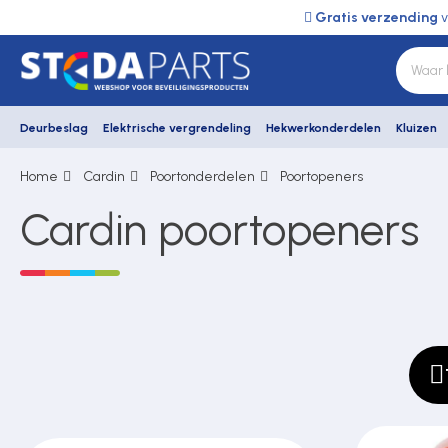
Gratis verzending
v
Deurbeslag
Elektrische vergrendeling
Hekwerkonderdelen
Kluizen
Home
Cardin
Poortonderdelen
Poortopeners
Deurbeslag
Cardin poortopeners
Elektrische vergrendeling
Hekwerkonderdelen
Kluizen