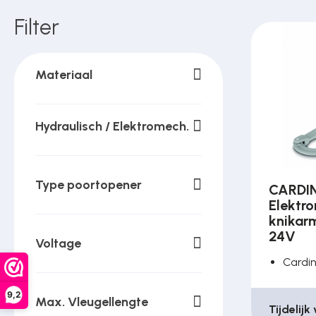
Over ons
Filter
Contact
Materiaal
Hydraulisch / Elektromech.
Type poortopener
CARDI
Elektr
knikar
24V
Voltage
Cardi
9,2
Max. Vleugellengte
Tijdelijk