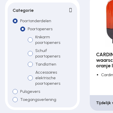
Poortonderdelen
Categorie
Poortonderdelen
Pulsgevers
Poortopeners
Knikarm
poortopeners
Sloten
Schuif
CARDIN
poortopeners
waars
Toegangscontrole
Tandlatten
oranje
Accessoires
Cardi
elektrische
Toegangsverlening
poortopeners
Pulsgevers
Voedingen
Toegangsverlening
Tijdelijk