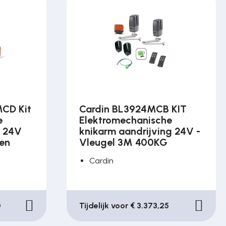
CD Kit
Cardin BL3924MCB KIT
e
Elektromechanische
g 24V
knikarm aandrijving 24V -
een
Vleugel 3M 400KG
Cardin
0
Tijdelijk voor € 3.373,25