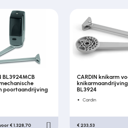
N BL3924MCB
CARDIN knikarm vo
omechanische
knikarmaandrijving
m poortaandrijving
BL3924
Cardin
n
 voor € 1.328,70
€ 233,53