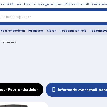
anaf €100,- excl. btw (m.u.v lange lengtes)
Advies op maat
Snelle lev
Poortonderdelen
Pulsgevers
Sloten
Toegangscontrole
Toegangsve
ortopeners
naar Poortonderdelen
Informatie over schuif poo