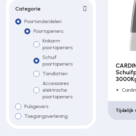
Poortonderdelen
Categorie
Poortonderdelen
Pulsgevers
Poortopeners
Knikarm
poortopeners
Sloten
Schuif
poortopeners
CARDI
Schuif
Tandlatten
Toegangscontrole
3000K
Accessoires
elektrische
Cardi
Toegangsverlening
poortopeners
Pulsgevers
Tijdelijk
Toegangsverlening
Voedingen