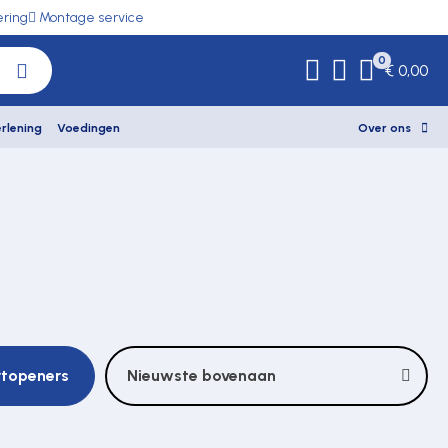
ering
Montage service
0
€ 0,00
rlening
Voedingen
Over ons
rtopeners
Nieuwste bovenaan