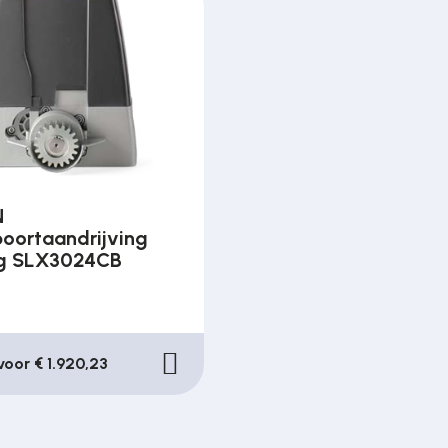
N
poortaandrijving
g SLX3024CB
n
 voor € 1.920,23