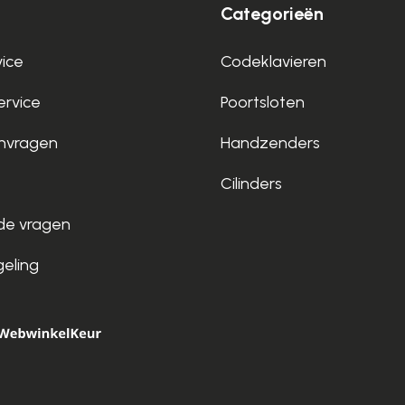
Categorieën
vice
Codeklavieren
rvice
Poortsloten
nvragen
Handzenders
Cilinders
de vragen
geling