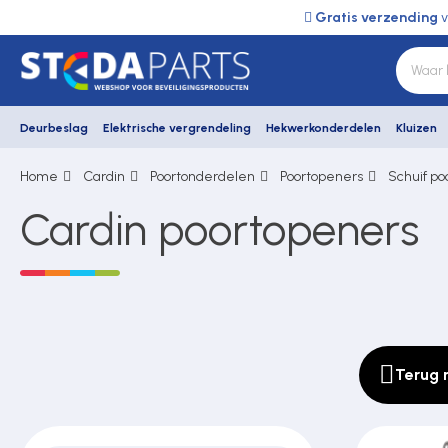
Gratis verzending
v
Deurbeslag
Elektrische vergrendeling
Hekwerkonderdelen
Kluizen
Home
Cardin
Poortonderdelen
Poortopeners
Schuif po
Deurbeslag
Cardin poortopeners
Elektrische vergrendeling
Hekwerkonderdelen
Terug 
Kluizen