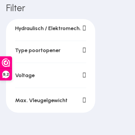
Over ons
Filter
Hydraulisch / Elektromech.
Contact
Type poortopener
9,2
Voltage
Max. Vleugelgewicht