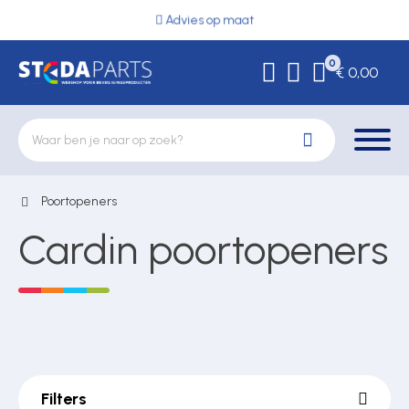
Advies op maat
0
€ 0,00
Poortopeners
Deurbeslag
Cardin poortopeners
Elektrische vergrendeling
Hekwerkonderdelen
Filters
Kluizen