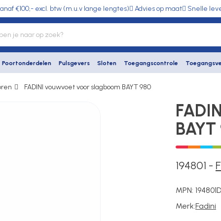
anaf €100,- excl. btw (m.u.v lange lengtes)
Advies op maat
Snelle lev
Poortonderdelen
Pulsgevers
Sloten
Toegangscontrole
Toegangsve
oren
FADINI vouwvoet voor slagboom BAYT 980
FADIN
BAYT
194801
-
F
MPN:
194801
Merk:
Fadini