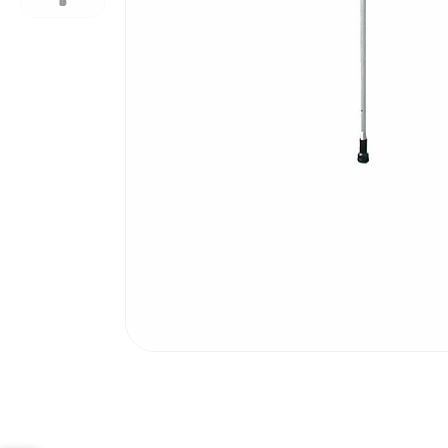
Poortonderdelen
Pulsgevers
Sloten
Toegangscontrole
Toegangsverlening
Voedingen