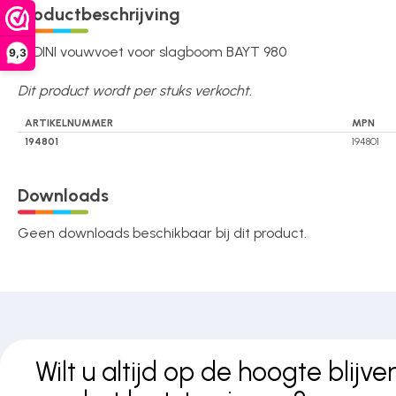
Productbeschrijving
Over ons
FADINI vouwvoet voor slagboom BAYT 980
9,3
Dit product wordt per stuks verkocht.
Contact
ARTIKELNUMMER
MPN
194801
194801
Downloads
Geen downloads beschikbaar bij dit product.
Wilt u altijd op de hoogte blijve