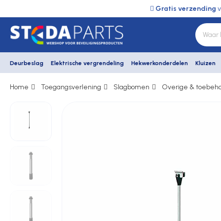
Gratis verzending
v
Deurbeslag
Elektrische vergrendeling
Hekwerkonderdelen
Kluizen
Home
Toegangsverlening
Slagbomen
Overige & toebeh
Deurbeslag
Elektrische vergrendeling
Hekwerkonderdelen
Kluizen