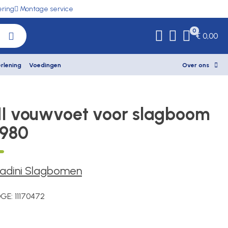
ering
Montage service
0
€ 0,00
rlening
Voedingen
Over ons
I vouwvoet voor slagboom
 980
adini Slagbomen
DGE:
11170472