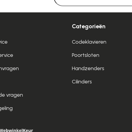
Categorieën
vice
Codeklavieren
rvice
Poortsloten
nvragen
Handzenders
Cilinders
de vragen
geling