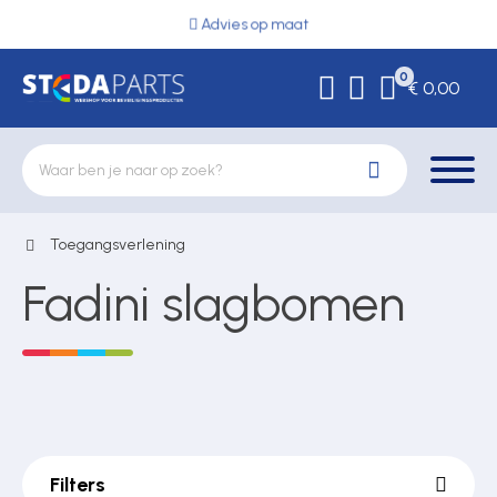
Advies op maat
0
€ 0,00
Toegangsverlening
Deurbeslag
Fadini slagbomen
Elektrische vergrendeling
Hekwerkonderdelen
Filters
Kluizen