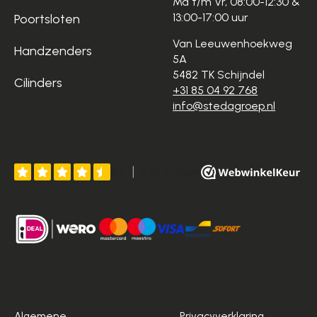
Ma t/m Vr, 08:00-12:30 &
13:00-17:00 uur
Poortsloten
Van Leeuwenhoekweg
Handzenders
5A
5482 TK Schijndel
Cilinders
+31 85 04 92 768
info@stedagroep.nl
Algemene
Privacyverklaring