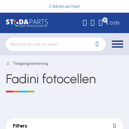
Advies op maat
0
€ 0,00
Toegangsverlening
Deurbeslag
Fadini fotocellen
Elektrische vergrendeling
Hekwerkonderdelen
Filters
Kluizen