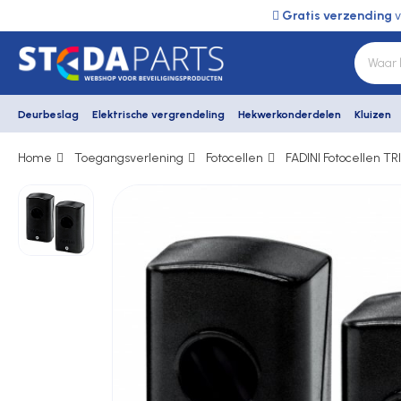
Gratis verzending
v
Deurbeslag
Elektrische vergrendeling
Hekwerkonderdelen
Kluizen
Home
Toegangsverlening
Fotocellen
FADINI Fotocellen TRI
Deurbeslag
Elektrische vergrendeling
Hekwerkonderdelen
Kluizen