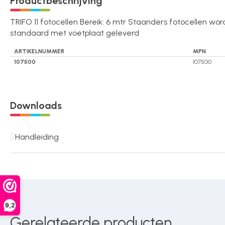
Productbeschrijving
Over ons
TRIFO 11 fotocellen Bereik: 6 mtr Staanders fotocellen wo
standaard met voetplaat geleverd
Contact
ARTIKELNUMMER
MPN
107500
107500
Downloads
Handleiding
9,2
Gerelateerde producten