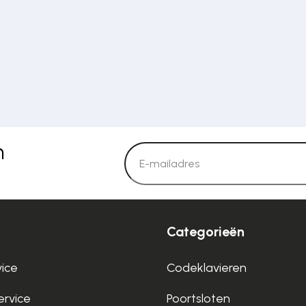
n
Categorieën
vice
Codeklavieren
rvice
Poortsloten