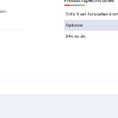
Productspecificaties
rden
Trifo 11 set fotocellen 6 mt
Opbouw
24v ac dc