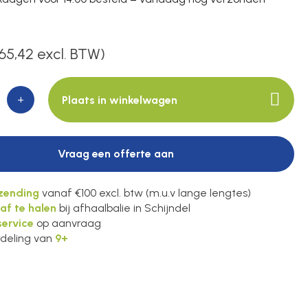
65,42 excl. BTW)
+
Plaats in winkelwagen
Vraag een offerte aan
rzending
vanaf €100 excl. btw (m.u.v lange lengtes)
 af te halen
bij afhaalbalie in Schijndel
ervice
op aanvraag
deling van
9+