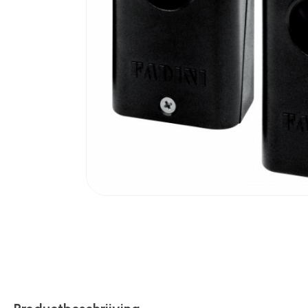
Poortonderdelen
Pulsgevers
Sloten
Toegangscontrole
Toegangsverlening
Voedingen