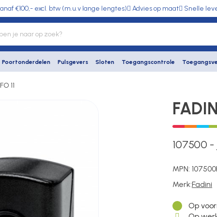
anaf €100,- excl. btw (m.u.v lange lengtes)
Advies op maat
Snelle lev
Poortonderdelen
Pulsgevers
Sloten
Toegangscontrole
Toegangsve
FO 11
FADIN
107500
-
MPN:
107500
Merk:
Fadini
Op voor
Op werk