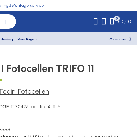
ering
Montage service
0
€ 0,00
rlening
Voedingen
Over ons
I Fotocellen TRIFO 11
Fadini Fotocellen
DGE:
11170425
Locatie:
A-11-6
raad
: 1
dagen vóór 14:00 besteld = vandaag nog verzonden