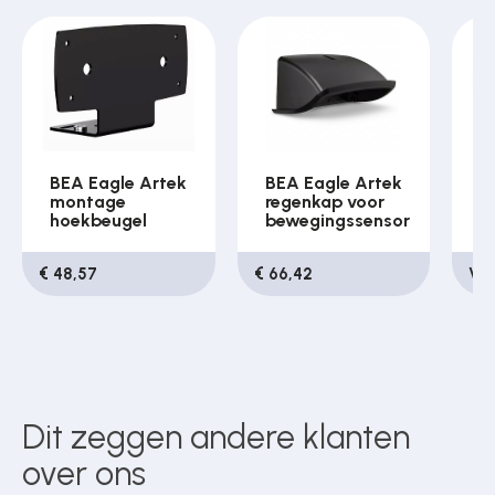
BEA Eagle Artek
BEA Eagle Artek
B
montage
regenkap voor
r
hoekbeugel
bewegingssensor
b
€ 48,57
€ 66,42
Van
Dit zeggen andere klanten
over ons