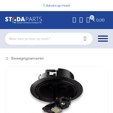
Advies op maat
0
€ 0,00
Bewegingssensoren
Deurbeslag
Elektrische vergrendeling
Hekwerkonderdelen