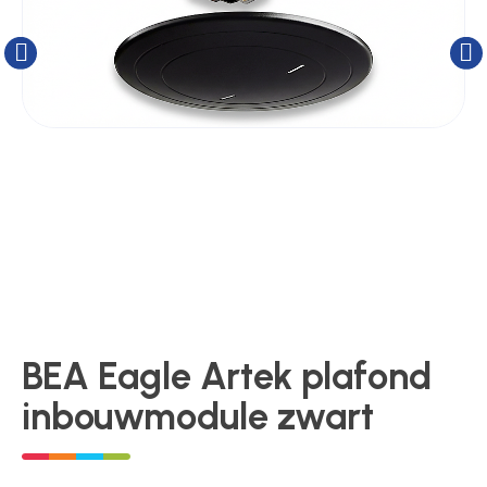
Kluizen
Poortonderdelen
Pulsgevers
Sloten
Toegangscontrole
BEA Eagle Artek plafond
inbouwmodule zwart
Toegangsverlening