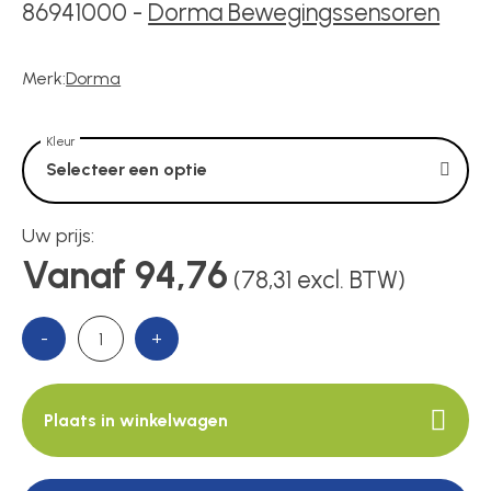
Voedingen
86941000
-
Dorma Bewegingssensoren
Merk:
Dorma
Over ons
Kleur
Selecteer een optie
Contact
Uw prijs:
Vanaf 94,76
(78,31 excl. BTW)
-
+
Plaats in winkelwagen