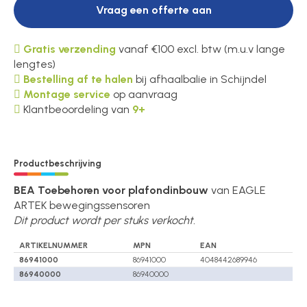
Vraag een offerte aan
Gratis verzending
vanaf €100 excl. btw (m.u.v lange
lengtes)
Bestelling af te halen
bij afhaalbalie in Schijndel
Montage service
op aanvraag
Klantbeoordeling van
9+
Productbeschrijving
BEA Toebehoren voor plafondinbouw
van EAGLE
ARTEK bewegingssensoren
Dit product wordt per stuks verkocht.
ARTIKELNUMMER
MPN
EAN
86941000
86941000
4048442689946
86940000
86940000