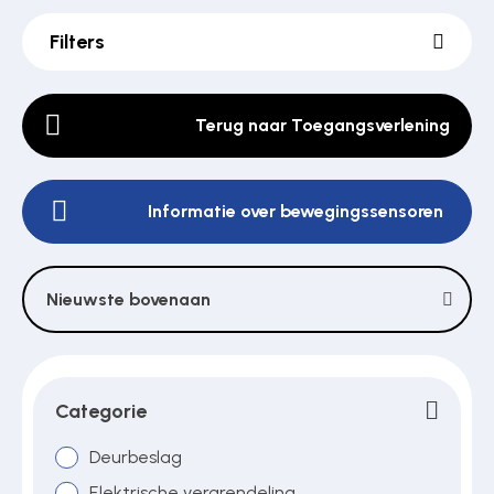
Filters
Poortonderdelen
Terug naar Toegangsverlening
Pulsgevers
Informatie over bewegingssensoren
Sloten
Nieuwste bovenaan
Toegangscontrole
Toegangsverlening
Categorie
Deurbeslag
Voedingen
Elektrische vergrendeling