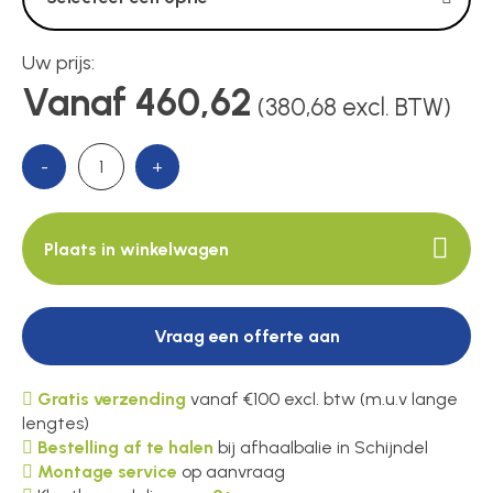
Voedingen
Uw prijs:
Over ons
Vanaf 460,62
(380,68 excl. BTW)
-
+
Contact
Plaats in winkelwagen
Vraag een offerte aan
Gratis verzending
vanaf €100 excl. btw (m.u.v lange
lengtes)
Bestelling af te halen
bij afhaalbalie in Schijndel
Montage service
op aanvraag