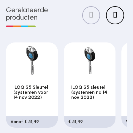
Gerelateerde
producten
iLOQ S5 Sleutel
ILOQ S5 sleutel
I
(systemen voor
(systemen na 14
E
14 nov 2022)
nov 2022)
c
i
Vanaf € 51,49
€ 51,49
Van