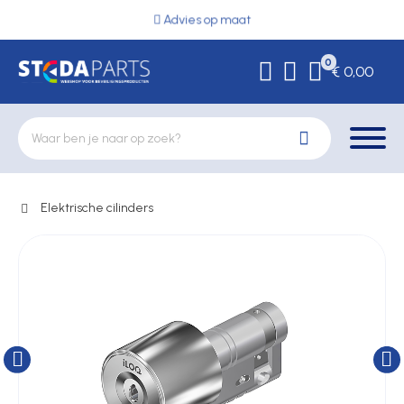
Advies op maat
0
€ 0,00
Elektrische cilinders
Deurbeslag
Elektrische vergrendeling
Hekwerkonderdelen