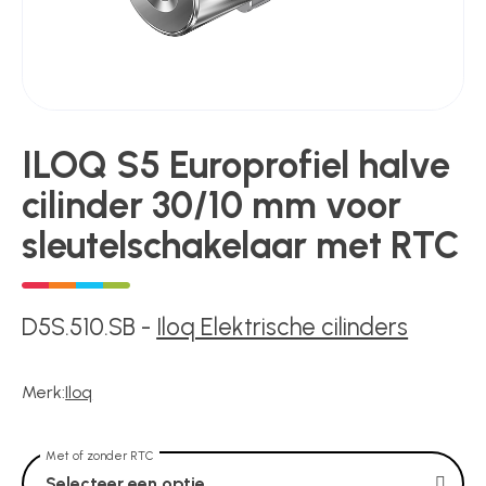
Kluizen
Poortonderdelen
ILOQ S5 Europrofiel halve
Pulsgevers
cilinder 30/10 mm voor
sleutelschakelaar met RTC
Sloten
D5S.510.SB
-
Iloq Elektrische cilinders
Toegangscontrole
Merk:
Iloq
Toegangsverlening
Met of zonder RTC
Selecteer een optie