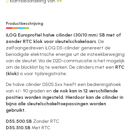
Klantbeoordeling van
9+
Productbeschrijving
iLOQ Europrofiel halve cilinder (30/10 mm
)
SB met of
zonder RTC klok voor sleutelschakelaars
. De
zelfaangedreven iLOQ D5-cilinder genereert de
benodigde elektrische energie uit de insteekbeweging
van de sleutel. Via de D2D-commuicatie is het mogelijk
om de blocklist bij te werken. De cilinders met een
RTC
(klok)
is voor tijdsregistratie.
De halve cilinder D50S.5xx heeft een bedieningshoek
van +/- 90 graden en
de nok kan in 12 verschillende
posities worden ingesteld. Hierdoor kan de cilinder in
bijna alle sleutelschakeltoepassingen worden
gebruikt.
D5S.500.SB
Zonder RTC
D5S.510.SB
Met RTC