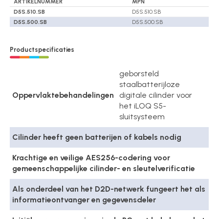
ARTIKELNUMMER
MPN
D5S.510.SB
D5S.510.SB
D5S.500.SB
D5S.500.SB
Productspecificaties
geborsteld
staalbatterijloze
Oppervlaktebehandelingen
digitale cilinder voor
het iLOQ S5-
sluitsysteem
Cilinder heeft geen batterijen of kabels nodig
Krachtige en veilige AES256-codering voor
gemeenschappelijke cilinder- en sleutelverificatie
Als onderdeel van het D2D-netwerk fungeert het als
informatieontvanger en gegevensdeler