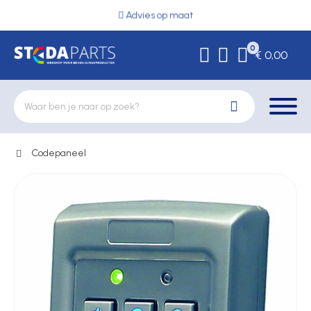
Advies op maat
0
€ 0,00
Codepaneel
Deurbeslag
Elektrische vergrendeling
Hekwerkonderdelen
Kluizen