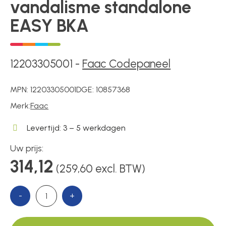
vandalisme standalone
EASY BKA
Over ons
12203305001
-
Faac Codepaneel
Contact
MPN:
12203305001
DGE:
10857368
Merk:
Faac
Levertijd: 3 – 5 werkdagen
Uw prijs:
314,12
(259,60 excl. BTW)
-
+