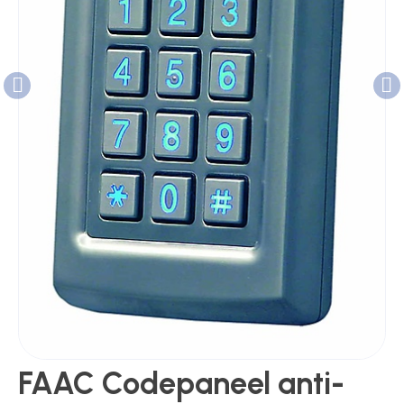
Poortonderdelen
Pulsgevers
Sloten
Toegangscontrole
Toegangsverlening
FAAC Codepaneel anti-
Voedingen