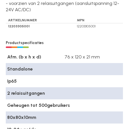
- voorzien van 2 relaisuitgangen (aansluitspanning 12-
24V AC/DC)
ARTIKELNUMMER
MPN
12203305001
12203305001
Productspecificaties
Afm. (b x h x d)
76 x 120 x 21 mm
Standalone
Ip65
2 relaisuitgangen
Geheugen tot 500gebruikers
80x80x10mm