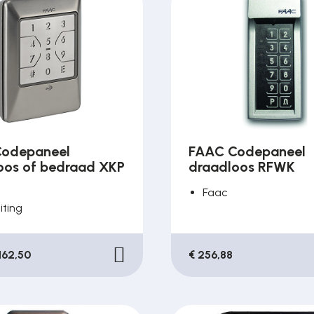
odepaneel
FAAC Codepaneel
oos of bedraad XKP
draadloos RFWK
Faac
iting
162,50
€ 256,88