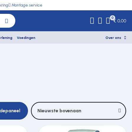
ering
Montage service
0
€ 0,00
rlening
Voedingen
Over ons
odepaneel
Nieuwste bovenaan