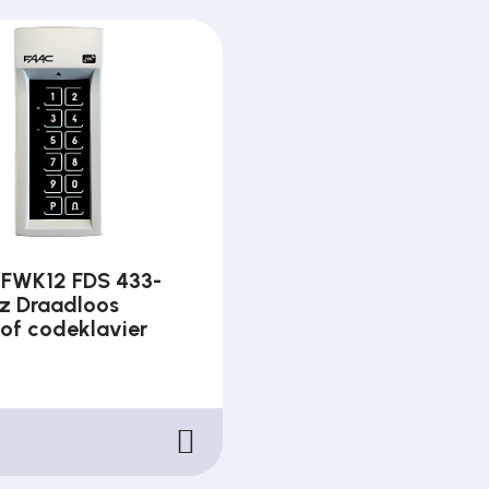
FWK12 FDS 433-
 Draadloos
tof codeklavier