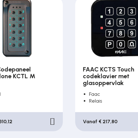
odepaneel
FAAC KCTS Touch
lone KCTL M
codeklavier met
glasoppervlak
1
Faac
Relais
310,12
Vanaf € 217,80