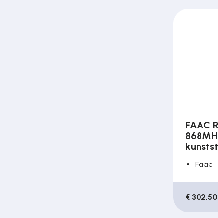
FAAC R
868MHz
kunsts
Faac
€ 302,50