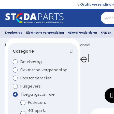
Gratis verzending
v
Deurbeslag
Elektrische vergrendeling
Hekwerkonderdelen
Kluizen
Home
Faac
Toegangscontrole
Codepaneel
Deurbeslag
Categorie
Faac codepaneel
Deurbeslag
Elektrische vergrendeling
Elektrische vergrendeling
Poortonderdelen
Hekwerkonderdelen
Pulsgevers
Toegangscontrole
Kluizen
Paslezers
4G app &