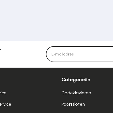
n
Categorieën
vice
Codeklavieren
rvice
Poortsloten