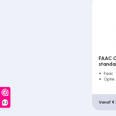
Over ons
Contact
FAAC C
standa
Faac
Optie 
Vanaf € 
9,2