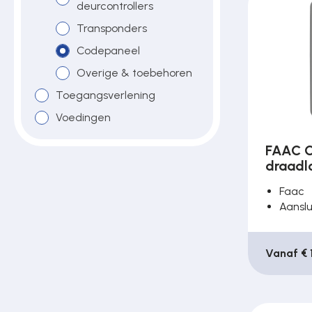
deurcontrollers
Poortonderdelen
Transponders
Codepaneel
Pulsgevers
Overige & toebehoren
Toegangsverlening
Voedingen
Sloten
FAAC C
draadl
Toegangscontrole
Faac
Aanslu
Toegangsverlening
Vanaf € 
Voedingen