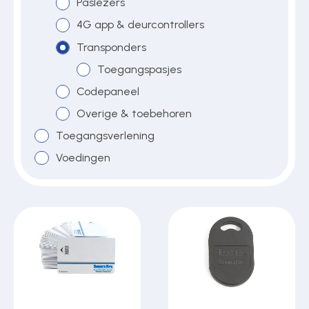
Paslezers
4G app & deurcontrollers
Over ons
Transponders
Toegangspasjes
Codepaneel
Contact
Overige & toebehoren
Toegangsverlening
Voedingen