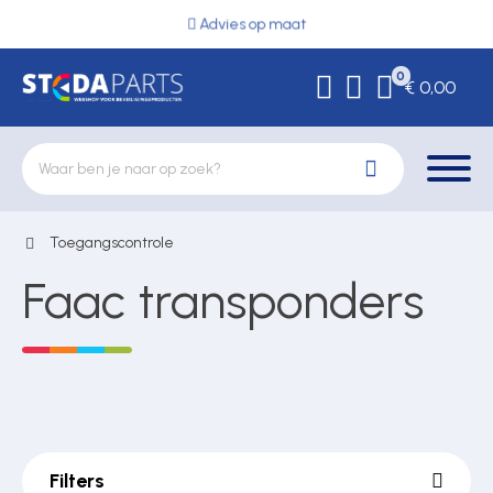
Advies op maat
0
€ 0,00
Toegangscontrole
Deurbeslag
Faac transponders
Elektrische vergrendeling
Hekwerkonderdelen
Filters
Kluizen