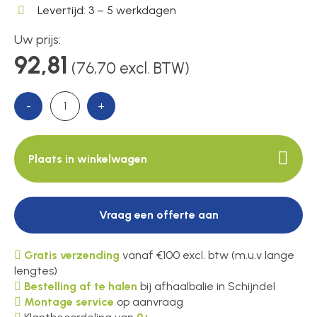
Levertijd: 3 – 5 werkdagen
Uw prijs:
Over ons
92,81
(76,70 excl. BTW)
-
+
Contact
Plaats in winkelwagen
Vraag een offerte aan
Gratis verzending
vanaf €100 excl. btw (m.u.v lange
lengtes)
Bestelling af te halen
bij afhaalbalie in Schijndel
Montage service
op aanvraag