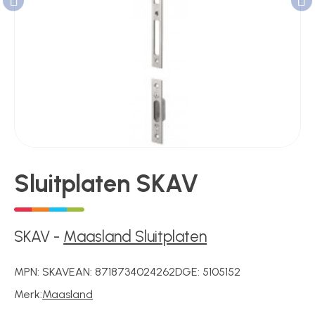
Poortonderdelen
Pulsgevers
Sloten
Sluitplaten SKAV
Toegangscontrole
SKAV
-
Maasland Sluitplaten
Toegangsverlening
MPN:
SKAV
EAN:
8718734024262
DGE:
5105152
Merk:
Maasland
Voedingen