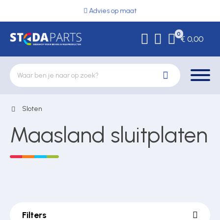
Advies op maat
0
€ 0,00
Sloten
Deurbeslag
Maasland sluitplaten
Elektrische vergrendeling
Hekwerkonderdelen
Filters
Kluizen