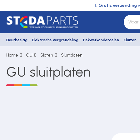
Gratis verzending
v
Deurbeslag
Elektrische vergrendeling
Hekwerkonderdelen
Kluizen
Home
GU
Sloten
Sluitplaten
Deurbeslag
GU sluitplaten
Elektrische vergrendeling
Hekwerkonderdelen
Kluizen