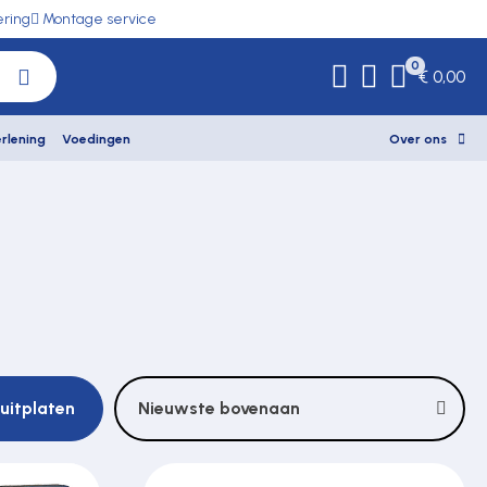
ering
Montage service
0
€ 0,00
rlening
Voedingen
Over ons
luitplaten
Nieuwste bovenaan