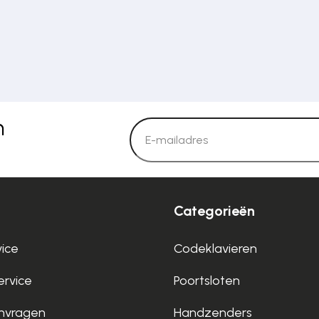
n
Categorieën
vice
Codeklavieren
rvice
Poortsloten
nvragen
Handzenders