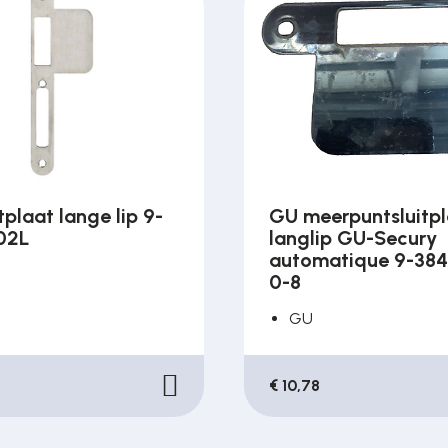
tplaat lange lip 9-
GU meerpuntsluitp
02L
langlip GU-Secury
automatique 9-38
0-8
GU
€ 10,78