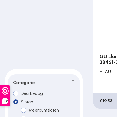
Poortonderdelen
Pulsgevers
Sloten
GU slui
38461-
Toegangscontrole
GU
Categorie
Toegangsverlening
Deurbeslag
€ 19,53
9,2
Sloten
Voedingen
Meerpuntsloten