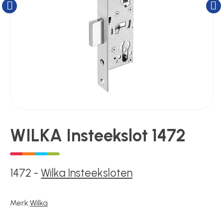
Kluizen
Poortonderdelen
Pulsgevers
Sloten
WILKA Insteekslot 1472
Toegangscontrole
1472
-
Wilka Insteeksloten
Toegangsverlening
Merk:
Wilka