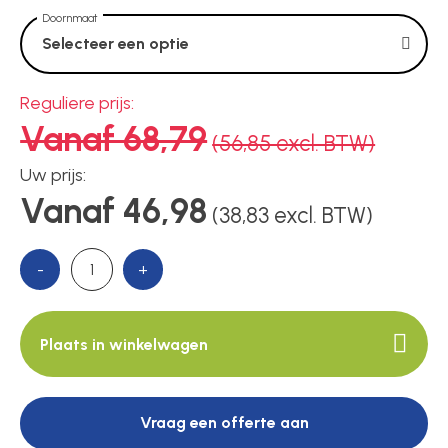
Voedingen
Doornmaat
Selecteer een optie
Over ons
Reguliere prijs:
Vanaf 68,79
(56,85 excl. BTW)
Contact
Uw prijs:
Vanaf 46,98
(38,83 excl. BTW)
-
+
Plaats in winkelwagen
Vraag een offerte aan