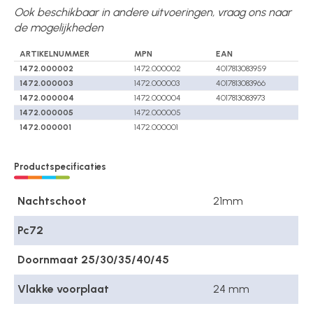
Ook beschikbaar in andere uitvoeringen, vraag ons naar
de mogelijkheden
ARTIKELNUMMER
MPN
EAN
1472.000002
1472.000002
4017813083959
1472.000003
1472.000003
4017813083966
1472.000004
1472.000004
4017813083973
1472.000005
1472.000005
1472.000001
1472.000001
Productspecificaties
Nachtschoot
21mm
Pc72
Doornmaat 25/30/35/40/45
Vlakke voorplaat
24 mm