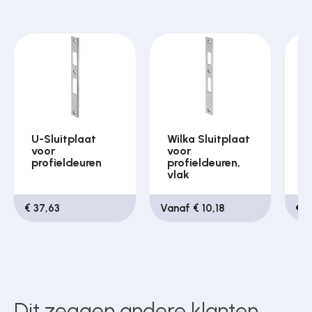
U-Sluitplaat
Wilka Sluitplaat
S
voor
voor
p
profieldeuren
profieldeuren,
m
vlak
d
€ 37,63
Vanaf € 10,18
€ 3
Dit zeggen andere klanten