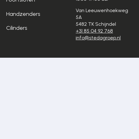
Van Leeuwenhoekweg
Handzenders
5A
5482 TK Schijndel
Cilinders
+31 85 04 92 768
info@stedagroep.nl
Algemene
Privacyverklaring
voorwaarden