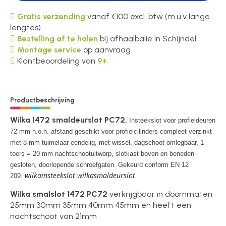
Gratis verzending
vanaf €100 excl. btw (m.u.v lange
lengtes)
Bestelling af te halen
bij afhaalbalie in Schijndel
Montage service
op aanvraag
Klantbeoordeling van
9+
Productbeschrijving
Wilka 1472 smaldeurslot PC72.
Insteekslot voor profieldeuren
72 mm h.o.h. afstand geschikt voor profielcilinders compleet verzinkt
met 8 mm tuimelaar eendelig, met wissel, dagschoot omlegbaar, 1-
toers = 20 mm nachtschootuitworp, slotkast boven en beneden
gesloten, doorlopende schroefgaten. Gekeurd conform EN 12
wilkainsteekslot wilkasmaldeurslot
209.
Wilka smalslot 1472 PC72
verkrijgbaar in doornmaten
25mm 30mm 35mm 40mm 45mm en heeft een
nachtschoot van 21mm