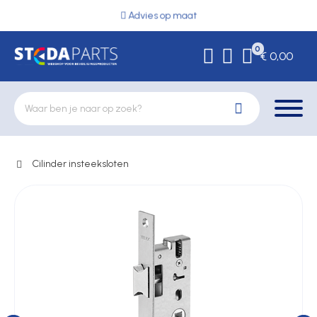
Advies op maat
0
€ 0,00
Cilinder insteeksloten
Deurbeslag
Elektrische vergrendeling
Hekwerkonderdelen