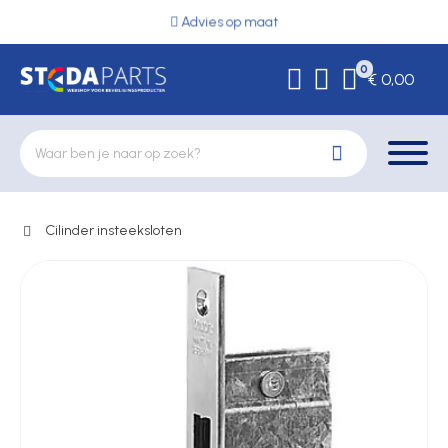
Advies op maat
0
€ 0,00
Cilinder insteeksloten
Deurbeslag
Elektrische vergrendeling
Hekwerkonderdelen