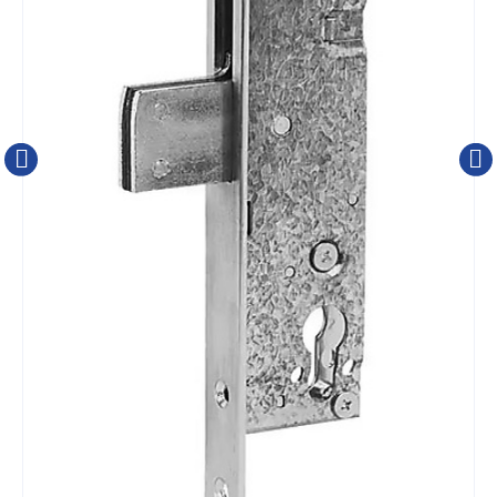
Kluizen
Poortonderdelen
Pulsgevers
Sloten
Toegangscontrole
Toegangsverlening
WILKA Insteek-