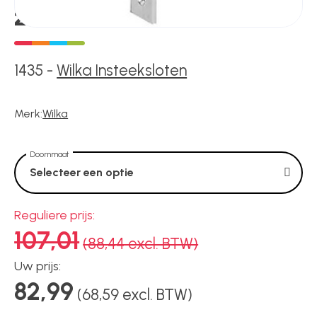
Voedingen
zwenkschootslot 1435
Over ons
1435
-
Wilka Insteeksloten
Merk:
Wilka
Contact
Doornmaat
Selecteer een optie
Reguliere prijs:
107,01
(88,44 excl. BTW)
Uw prijs:
82,99
(68,59 excl. BTW)