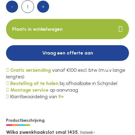
-
+
Plaats in winkelwagen
Vraag een offerte aan
Gratis verzending
vanaf €100 excl. btw (m.u.v lange
lengtes)
Bestelling af te halen
bij afhaalbalie in Schijndel
Montage service
op aanvraag
Klantbeoordeling van
9+
Productbeschrijving
Wilka zwenkhaakslot smal 1435.
-
Insteek