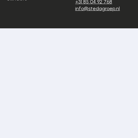
+31 85 04 92 768
info@stedagroep.nl
Algemene
Privacyverklaring
voorwaarden
Cookiestatement
Disclaimer
Sitemap