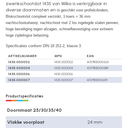
zwenkschootslot 1435 van Wilka is verkrijgbaar in
diverse doornmaten en is
geschikt voor profielcilinders.
Blokschootslot compleet verzinkt, 1-toers = 36 mm
nachtschootuitworp, nachtschoot met 2 los ingelegde stalen pennen,
hoge beveiliging tegen afzagen, schroefbevestiging voor extreem
hoge zijdelingse belasting.
Specificaties conform DIN 18 251-2, klasse 3.
ARTIKELNUMMER
MPN
EAN
1435.000002
1435.000002
4017813004565
1435.000004
1435.000004
4017813004589
1435.000006
1435.000006
1435.000007
1435.000007
4017813004619
Productspecificaties
Doornmaat 25/30/35/40
Vlakke voorplaat
24 mm