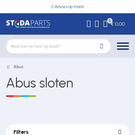
Advies op maat
0
€ 0,00
Abus
Deurbeslag
Abus sloten
Elektrische vergrendeling
Hekwerkonderdelen
Filters
Kluizen