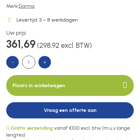
Voedingen
Merk:
Dorma
Levertijd: 3 – 8 werkdagen
Over ons
Uw prijs:
361,69
(298,92 excl. BTW)
Contact
-
+
Plaats in winkelwagen
Vraag een offerte aan
Gratis verzending
vanaf €100 excl. btw (m.u.v lange
lengtes)