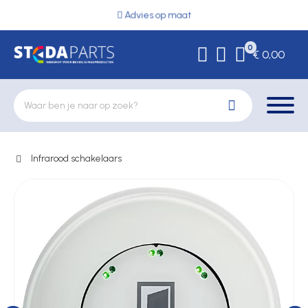
Advies op maat
0
€ 0,00
Infrarood schakelaars
Deurbeslag
Elektrische vergrendeling
Hekwerkonderdelen