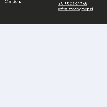
Cilinders
+31 85 04 92 768
info@stedagroep.nl
Algemene
Privacyverklaring
voorwaarden
Cookiestatement
Disclaimer
Sitemap