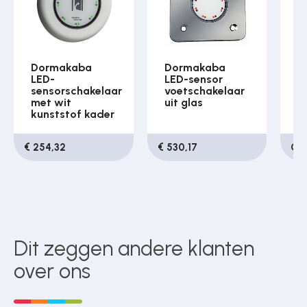
Dormakaba
Dormakaba
D
LED-
LED-sensor
M
sensorschakelaar
voetschakelaar
s
met wit
uit glas
kunststof kader
€ 254,32
€ 530,17
Op
Dit zeggen andere klanten
over ons