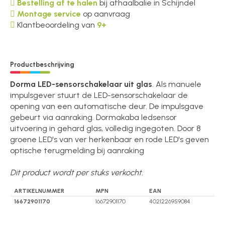
Bestelling af te halen
bij afhaalbalie in Schijndel
Montage service
op aanvraag
Klantbeoordeling van
9+
Productbeschrijving
Dorma LED-sensorschakelaar uit glas
. Als manuele
impulsgever stuurt de LED-sensorschakelaar de
opening van een automatische deur. De impulsgave
gebeurt via aanraking. Dormakaba ledsensor
uitvoering in gehard glas, volledig ingegoten. Door 8
groene LED's van ver herkenbaar en rode LED's geven
optische terugmelding bij aanraking
Dit product wordt per stuks verkocht.
ARTIKELNUMMER
MPN
EAN
16672901170
16672901170
4021226959084