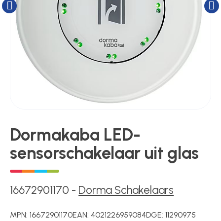
Kluizen
Poortonderdelen
Pulsgevers
Sloten
Dormakaba LED-
sensorschakelaar uit glas
Toegangscontrole
Toegangsverlening
16672901170
-
Dorma Schakelaars
MPN:
16672901170
EAN:
4021226959084
DGE:
11290975