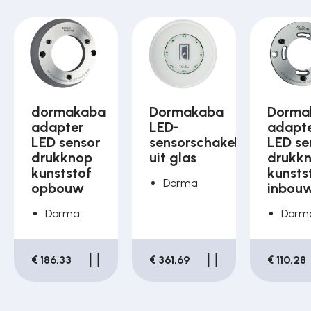
dormakaba
Dormakaba
Dorma
adapter
LED-
adapt
LED sensor
sensorschakelaar
LED se
drukknop
uit glas
drukk
kunststof
kunsts
Dorma
opbouw
inbou
Dorma
Dorm
€ 186,33
€ 361,69
€ 110,28