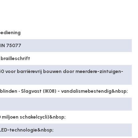
bediening
DIN 75077
brailleschrift
0 voor barrièrevrij bouwen door meerdere-zintuigen-
blinden • Slagvast (IK08) - vandalismebestendig&nbsp;
 miljoen schakelcycli)&nbsp;
 LED-technologie&nbsp;