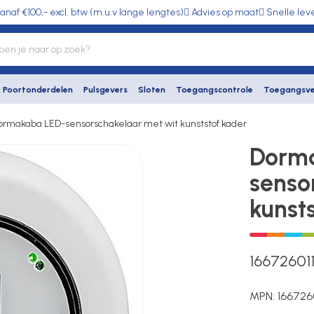
anaf €100,- excl. btw (m.u.v lange lengtes)
Advies op maat
Snelle lev
Poortonderdelen
Pulsgevers
Sloten
Toegangscontrole
Toegangsve
ormakaba LED-sensorschakelaar met wit kunststof kader
Dorm
senso
kunst
16672601
MPN:
166726