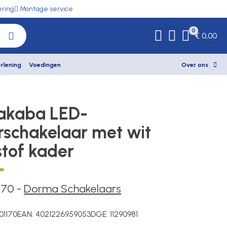
ering
Montage service
0
€ 0,00
rlening
Voedingen
Over ons
akaba LED-
rschakelaar met wit
stof kader
170
-
Dorma Schakelaars
01170
EAN:
4021226959053
DGE:
11290981