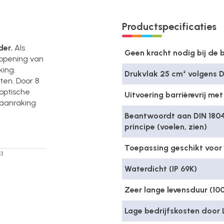
Productspecificaties
der.
Als
Geen kracht nodig bij de 
opening van
ing.
Drukvlak 25 cm² volgens 
ten. Door 8
optische
Uitvoering barrièrevrij met 
 aanraking
Beantwoordt aan DIN 1804
principe (voelen, zien)
Toepassing geschikt voor 
3
Waterdicht (IP 69K)
Zeer lange levensduur (100
Lage bedrijfskosten door