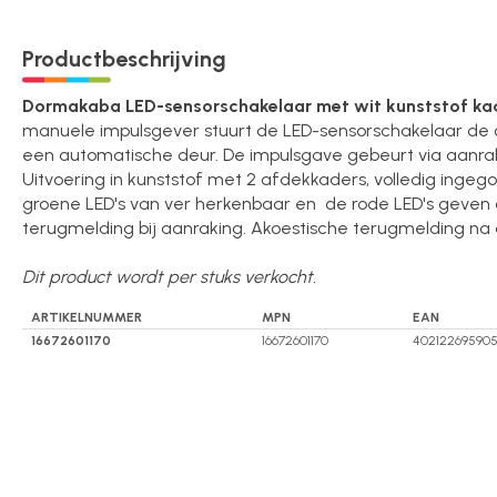
Over ons
Productbeschrijving
Dormakaba LED-sensorschakelaar met wit kunststof ka
Contact
manuele impulsgever stuurt de LED-sensorschakelaar de 
een automatische deur. De impulsgave gebeurt via aanrak
Uitvoering in kunststof met 2 afdekkaders, volledig ingego
groene LED's van ver herkenbaar en de rode LED's geven 
terugmelding bij aanraking. Akoestische terugmelding na
Dit product wordt per stuks verkocht.
ARTIKELNUMMER
MPN
EAN
16672601170
16672601170
402122695905