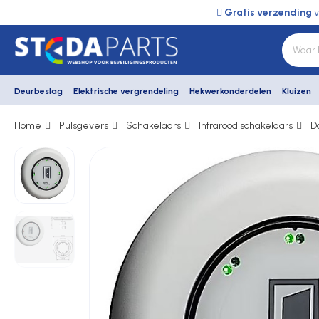
Gratis verzending
v
Deurbeslag
Elektrische vergrendeling
Hekwerkonderdelen
Kluizen
Home
Pulsgevers
Schakelaars
Infrarood schakelaars
D
Deurbeslag
Elektrische vergrendeling
Hekwerkonderdelen
Kluizen