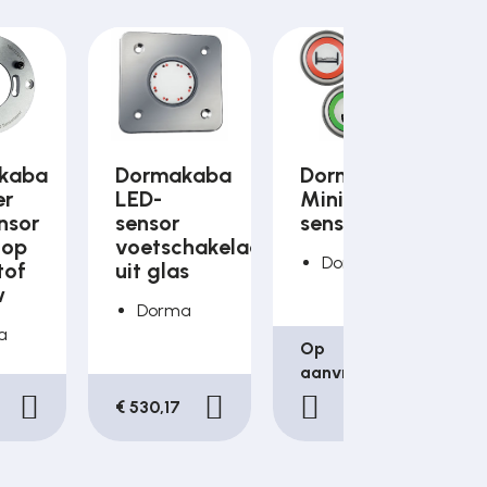
kaba
Dormakaba
Dormakaba
er
LED-
Mini LED-
nsor
sensor
sensorschakelaar
nop
voetschakelaar
Dorma
tof
uit glas
w
Dorma
a
Op
aanvraag
€ 530,17