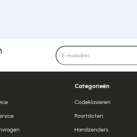
n
Categorieën
vice
Codeklavieren
rvice
Poortsloten
nvragen
Handzenders