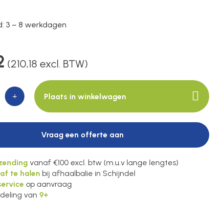
jd: 3 – 8 werkdagen
2
(210,18 excl. BTW)
+
Plaats in winkelwagen
Vraag een offerte aan
rzending
vanaf €100 excl. btw (m.u.v lange lengtes)
 af te halen
bij afhaalbalie in Schijndel
ervice
op aanvraag
deling van
9+