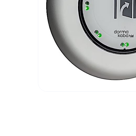
Poortonderdelen
Pulsgevers
Sloten
Toegangscontrole
Toegangsverlening
Voedingen