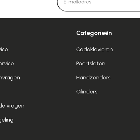
Categorieën
vice
Codeklavieren
rvice
Poortsloten
nvragen
Handzenders
Cilinders
de vragen
geling