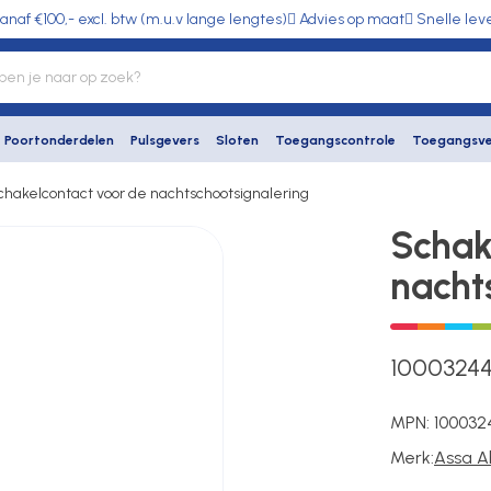
anaf €100,- excl. btw (m.u.v lange lengtes)
Advies op maat
Snelle lev
Poortonderdelen
Pulsgevers
Sloten
Toegangscontrole
Toegangsve
chakelcontact voor de nachtschootsignalering
Schak
nacht
1000324
MPN:
100032
Merk:
Assa A