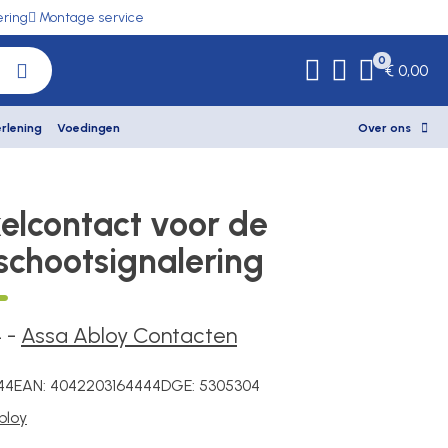
ering
Montage service
0
€ 0,00
rlening
Voedingen
Over ons
elcontact voor de
schootsignalering
4
-
Assa Abloy Contacten
44
EAN:
4042203164444
DGE:
5305304
bloy