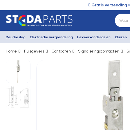
Gratis verzending
v
Deurbeslag
Elektrische vergrendeling
Hekwerkonderdelen
Kluizen
Home
Pulsgevers
Contacten
Signaleringscontacten
S
Deurbeslag
Elektrische vergrendeling
Hekwerkonderdelen
Kluizen