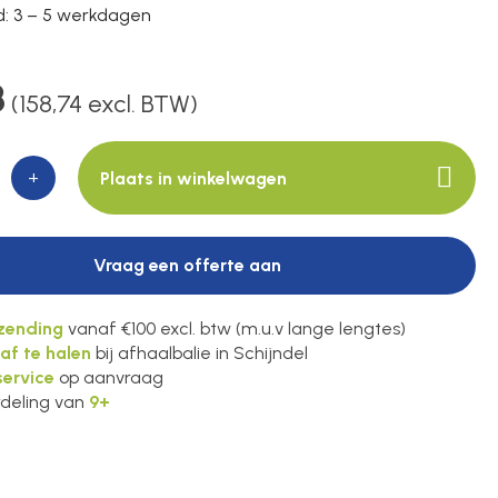
jd: 3 – 5 werkdagen
8
(158,74 excl. BTW)
+
Plaats in winkelwagen
Vraag een offerte aan
rzending
vanaf €100 excl. btw (m.u.v lange lengtes)
 af te halen
bij afhaalbalie in Schijndel
ervice
op aanvraag
deling van
9+