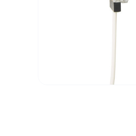
Poortonderdelen
Pulsgevers
Sloten
Toegangscontrole
Toegangsverlening
Voedingen