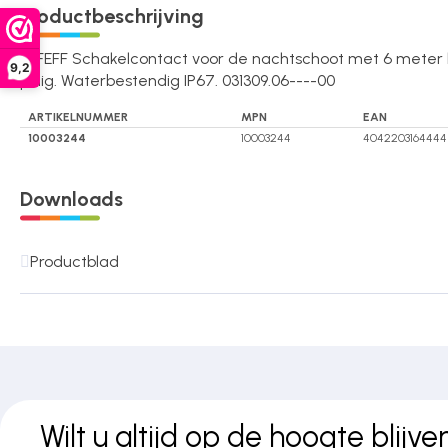
Productbeschrijving
Over ons
EFFEFF Schakelcontact voor de nachtschoot met 6 meter 
9,2
polig. Waterbestendig IP67. 031309.06----00
Contact
ARTIKELNUMMER
MPN
EAN
10003244
10003244
4042203164444
Downloads
Productblad
Wilt u altijd op de hoogte blijve