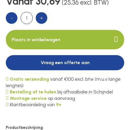
Vanaf 30,69
(25,36 excl. BTW)
-
+
Plaats in winkelwagen
Vraag een offerte aan
Gratis verzending
vanaf €100 excl. btw (m.u.v lange
lengtes)
Bestelling af te halen
bij afhaalbalie in Schijndel
Montage service
op aanvraag
Klantbeoordeling van
9+
Productbeschrijving