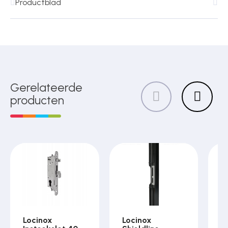
Productblad
Gerelateerde
producten
Locinox
Locinox
L