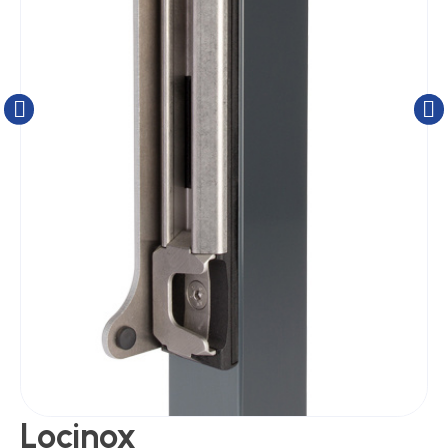
Kluizen
Poortonderdelen
Pulsgevers
Sloten
Toegangscontrole
Toegangsverlening
Locinox