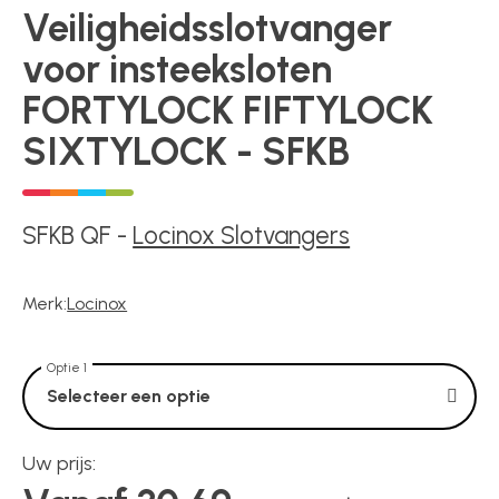
Voedingen
Veiligheidsslotvanger
voor insteeksloten
Over ons
FORTYLOCK FIFTYLOCK
SIXTYLOCK - SFKB
Contact
SFKB QF
-
Locinox Slotvangers
Merk:
Locinox
Optie 1
Selecteer een optie
Uw prijs: