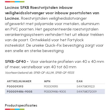
Locinox SFKB Roestvrijstalen inbouw
veiligheidsslotvanger voor inbouw poortsloten van
Locinox.
Roestvrijstalen veiligheidsslotvanger
afgewerkt met polyamide voor metalen, aluminium
en PVC poorten. Het gepatenteerde roestvrijstalen
verankeringssysteem verhindert het uit elkaar trekken
van de poort. Ontwikkeld voor het Fortylock
insteekslot. De unieke Quick-Fix bevestiging zorgt voor
een snelle en sterke bevestiging.
SFKB-QF40 -
Voor vierkante profielen van 40 x 40 mm
of meer, verstelbaar van 40 tot 60 mm
Voorheen bekend als: SFKB-QF-ALUM, SFKB-QF-9005
ARTIKELNUMMER
MPN
EAN
P00009393
P00009393
5414768019221
P00009486-9005
P00009486-9005
5414768072059
Productspecificaties