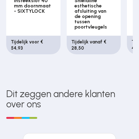
Insteekslot 40
Shieldline
I
mm doornmaat
esthetische
m
- SIXTYLOCK
afsluiting van
-
de opening
tussen
poortvleugels
Tijdelijk voor €
Tijdelijk vanaf €
Tij
54,93
28,50
49
Dit zeggen andere klanten
over ons